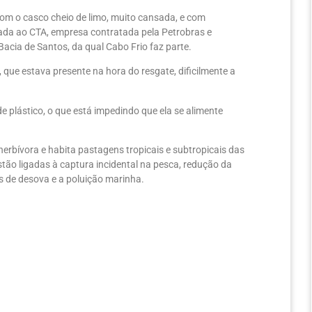
om o casco cheio de limo, muito cansada, e com
nviada ao CTA, empresa contratada pela Petrobras e
acia de Santos, da qual Cabo Frio faz parte.
ue estava presente na hora do resgate, dificilmente a
de plástico, o que está impedindo que ela se alimente
rbívora e habita pastagens tropicais e subtropicais das
tão ligadas à captura incidental na pesca, redução da
s de desova e a poluição marinha.