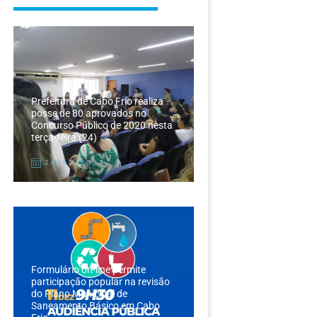
Prefeitura de Cabo Frio realiza
posse de 80 aprovados no
Concurso Público de 2020 nesta
terça-feira (24)
24/12/2024
Formulário on-line permite
participação popular na revisão
do Plano Municipal de
Saneamento Básico em Cabo