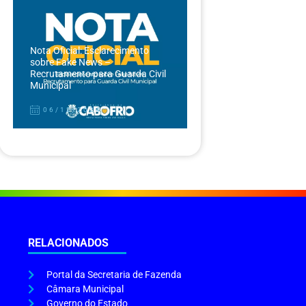
Nota Oficial: Esclarecimento
sobre Fake News –
Recrutamento para Guarda Civil
Municipal
06/12/2024
RELACIONADOS
Portal da Secretaria de Fazenda
Câmara Municipal
Governo do Estado