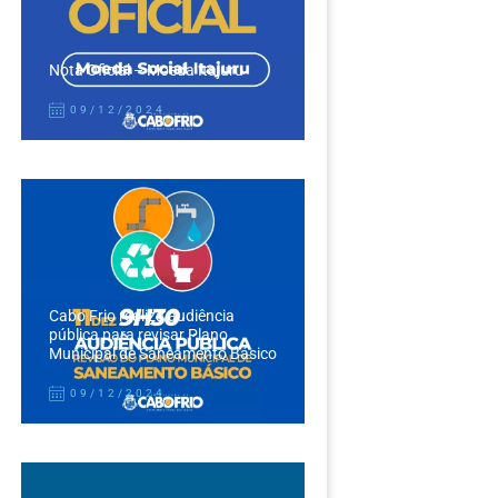
Nota Oficial – Moeda Itajuru
09/12/2024
Cabo Frio realiza audiência
pública para revisar Plano
Municipal de Saneamento Básico
09/12/2024