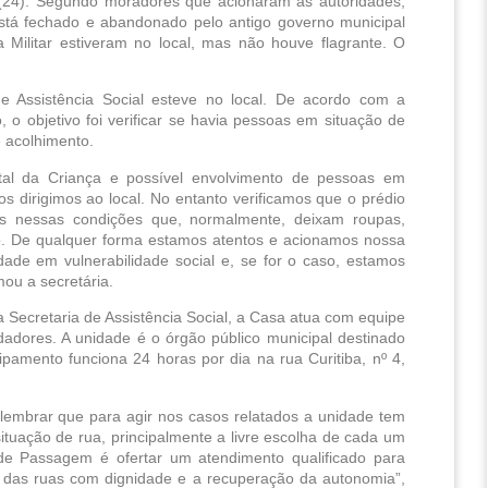
 (24). Segundo moradores que acionaram as autoridades, 
stá fechado e abandonado pelo antigo governo municipal 
 Militar estiveram no local, mas não houve flagrante. O 
e Assistência Social esteve no local. De acordo com a 
o objetivo foi verificar se havia pessoas em situação de 
e acolhimento.
al da Criança e possível envolvimento de pessoas em 
s dirigimos ao local. No entanto verificamos que o prédio 
s nessas condições que, normalmente, deixam roupas, 
o. De qualquer forma estamos atentos e acionamos nossa 
de em vulnerabilidade social e, se for o caso, estamos 
ou a secretária.
Secretaria de Assistência Social, a Casa atua com equipe 
idadores. A unidade é o órgão público municipal destinado 
amento funciona 24 horas por dia na rua Curitiba, nº 4, 
embrar que para agir nos casos relatados a unidade tem 
ituação de rua, principalmente a livre escolha de cada um 
de Passagem é ofertar um atendimento qualificado para 
 das ruas com dignidade e a recuperação da autonomia”, 