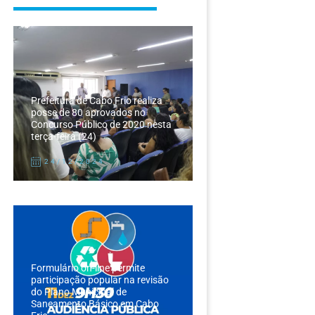
Prefeitura de Cabo Frio realiza
posse de 80 aprovados no
Concurso Público de 2020 nesta
terça-feira (24)
24/12/2024
Formulário on-line permite
participação popular na revisão
do Plano Municipal de
Saneamento Básico em Cabo