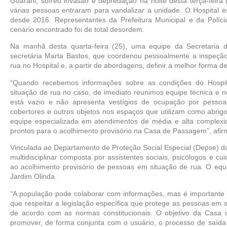
Guarani, sofreu invasão e depredação na noite desta terça-feira
várias pessoas entraram para vandalizar a unidade. O Hospital e
desde 2016. Representantes da Prefeitura Municipal e da Polícia
cenário encontrado foi de total desordem. 
Na manhã desta quarta-feira (25), uma equipe da Secretaria d
secretária Marta Bastos, que coordenou pessoalmente a inspeção, 
rua no Hospital e, a partir de abordagens, definir a melhor forma d
“Quando recebemos informações sobre as condições do Hospit
situação de rua no caso, de imediato reunimos equipe técnica e no
está vazio e não apresenta vestígios de ocupação por pessoa
cobertores e outros objetos nos espaços que utilizam como abrig
equipe especializada em atendimentos de média e alta complexida
prontos para o acolhimento provisório na Casa de Passagem”, afirm
Vinculada ao Departamento de Proteção Social Especial (Depse) da 
multidisciplinar composta por assistentes sociais, psicólogos e cu
ao acolhimento provisório de pessoas em situação de rua. O equip
Jardim Olinda.
“A população pode colaborar com informações, mas é importante l
que respeitar a legislação específica que protege as pessoas em s
de acordo com as normas constitucionais. O objetivo da Casa 
promover, de forma conjunta com o usuário, o processo de saída