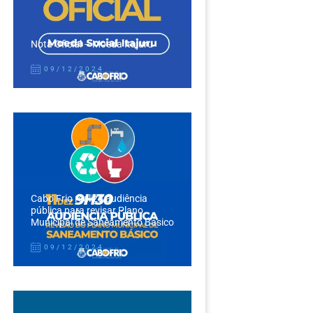
Nota Oficial – Moeda Itajuru
09/12/2024
Cabo Frio realiza audiência
pública para revisar Plano
Municipal de Saneamento Básico
09/12/2024