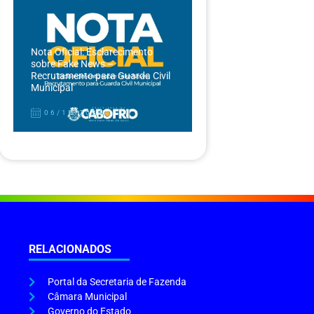
Nota Oficial: Esclarecimento
sobre Fake News –
Recrutamento para Guarda Civil
Municipal
06/12/2024
RELACIONADOS
Portal da Secretaria de Fazenda
Câmara Municipal
Governo do Estado