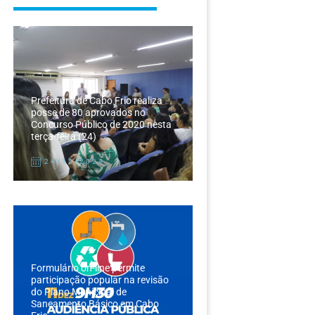
Prefeitura de Cabo Frio realiza
posse de 80 aprovados no
Concurso Público de 2020 nesta
terça-feira (24)
24/12/2024
Formulário on-line permite
participação popular na revisão
do Plano Municipal de
Saneamento Básico em Cabo