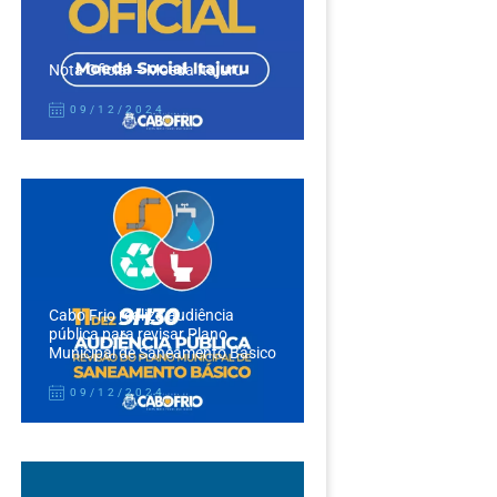
Nota Oficial – Moeda Itajuru
09/12/2024
Cabo Frio realiza audiência
pública para revisar Plano
Municipal de Saneamento Básico
09/12/2024