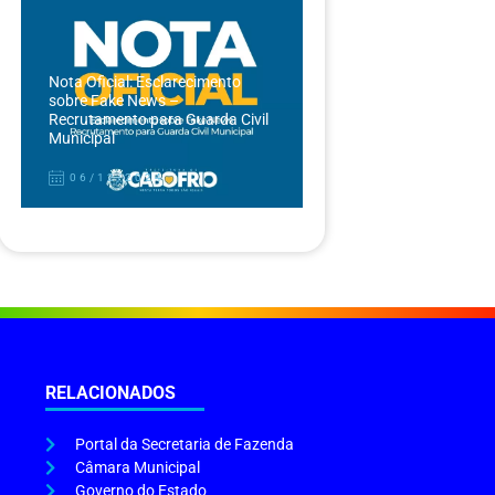
Nota Oficial: Esclarecimento
sobre Fake News –
Recrutamento para Guarda Civil
Municipal
06/12/2024
RELACIONADOS
Portal da Secretaria de Fazenda
Câmara Municipal
Governo do Estado