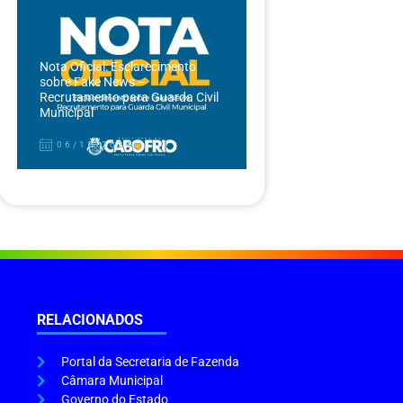
Nota Oficial: Esclarecimento
sobre Fake News –
Recrutamento para Guarda Civil
Municipal
06/12/2024
RELACIONADOS
Portal da Secretaria de Fazenda
Câmara Municipal
Governo do Estado