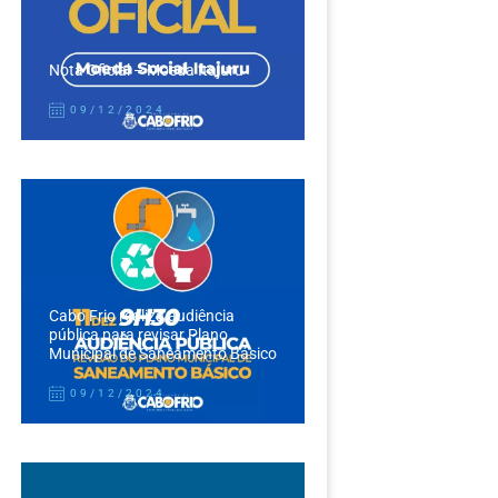
Nota Oficial – Moeda Itajuru
09/12/2024
Cabo Frio realiza audiência
pública para revisar Plano
Municipal de Saneamento Básico
09/12/2024