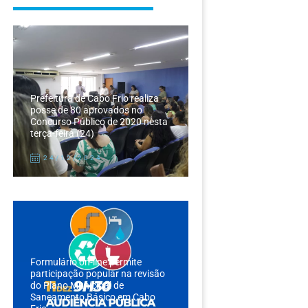
Prefeitura de Cabo Frio realiza
posse de 80 aprovados no
Concurso Público de 2020 nesta
terça-feira (24)
24/12/2024
Formulário on-line permite
participação popular na revisão
do Plano Municipal de
Saneamento Básico em Cabo