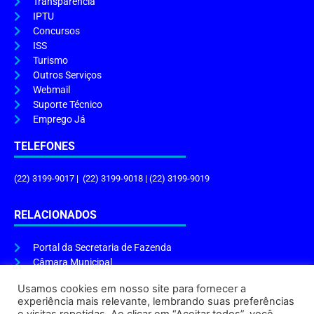
Transparência
IPTU
Concursos
ISS
Turismo
Outros Serviços
Webmail
Suporte Técnico
Emprego Já
TELEFONES
(22) 3199-9017 | (22) 3199-9018 | (22) 3199-9019
RELACIONADOS
Portal da Secretaria de Fazenda
Câmara Municipal
Governo do Estado
Usamos cookies em nosso site para fornecer a
experiência mais relevante, lembrando suas preferências
ENDEREÇO E HORÁRIO