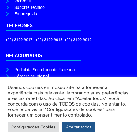
Webmail
Suporte Técnico
Emprego Já
TELEFONES
(22) 3199-9017 | (22) 3199-9018 | (22) 3199-9019
RELACIONADOS
Portal da Secretaria de Fazenda
Câmara Municipal
Governo do Estado
Usamos cookies em nosso site para fornecer a
experiência mais relevante, lembrando suas preferências
ENDEREÇO E HORÁRIO
e visitas repetidas. Ao clicar em “Aceitar todos”, você
concorda com o uso de TODOS os cookies. No entanto,
Endereço:
Praça Tiradentes, s/n – Centro, Cabo Frio – RJ, 28906-290
você pode visitar "Configurações de cookies" para
Atendimento do Protocolo Geral da Prefeitura:
9h às 16h
fornecer um consentimento controlado.
Horário de Funcionamento:
8h às 17h
Configurações Cookies
Aceitar todos