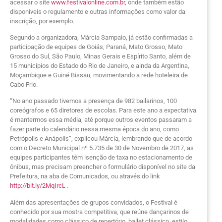
acessar o site
www.festivalonline.com.br
, onde também estão
disponíveis o regulamento e outras informações como valor da
inscrição, por exemplo.
Segundo a organizadora, Márcia Sampaio, já estão confirmadas a
participação de equipes de Goiás, Paraná, Mato Grosso, Mato
Grosso do Sul, São Paulo, Minas Gerais e Espírito Santo, além de
15 municípios do Estado do Rio de Janeiro, e ainda da Argentina,
Moçambique e Guiné Bissau, movimentando a rede hoteleira de
Cabo Frio.
“No ano passado tivemos a presença de 982 bailarinos, 100
coreógrafos e 65 diretores de escolas. Para este ano a expectativa
é mantermos essa média, até porque outros eventos passaram a
fazer parte do calendário nessa mesma época do ano, como
Petrópolis e Anápolis”, explicou Márcia, lembrando que de acordo
com o Decreto Municipal nº 5.735 de 30 de Novembro de 2017, as
equipes participantes têm isenção de taxa no estacionamento de
ônibus, mas precisam preencher o formulário disponível no site da
Prefeitura, na aba de Comunicados, ou através do link
http://bit.ly/2MqIrcL
.
Além das apresentações de grupos convidados, o Festival é
conhecido por sua mostra competitiva, que reúne dançarinos de
modalidades como clássico de repertório, ballet clássico, estilo