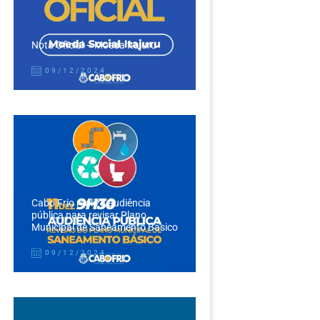
Nota Oficial – Moeda Itajuru
09/12/2024
Cabo Frio realiza audiência
pública para revisar Plano
Municipal de Saneamento Básico
09/12/2024