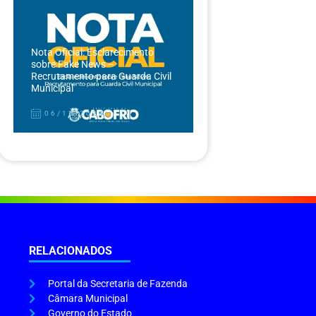
Nota Oficial: Esclarecimento
sobre Fake News –
Recrutamento para Guarda Civil
Municipal
06/12/2024
RELACIONADOS
Portal da Secretaria de Fazenda
Câmara Municipal
Governo do Estado