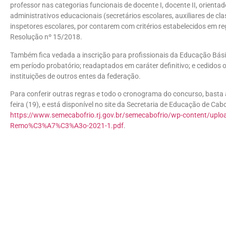
professor nas categorias funcionais de docente I, docente II, orienta
administrativos educacionais (secretários escolares, auxiliares de cl
inspetores escolares, por contarem com critérios estabelecidos em
Resolução nº 15/2018.
Também fica vedada a inscrição para profissionais da Educação Bás
em período probatório; readaptados em caráter definitivo; e cedidos
instituições de outros entes da federação.
Para conferir outras regras e todo o cronograma do concurso, basta 
feira (19), e está disponível no site da Secretaria de Educação de Cabo 
https://www.semecabofrio.rj.gov.br/semecabofrio/wp-content/upl
Remo%C3%A7%C3%A3o-2021-1.pdf
.