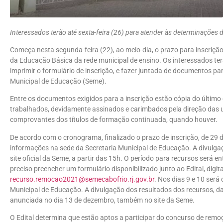
Interessados terão até sexta-feira (26) para atender às determinações
Começa nesta segunda-feira (22), ao meio-dia, o prazo para inscriçã
da Educação Básica da rede municipal de ensino. Os interessados terã
imprimir o formulário de inscrição, e fazer juntada de documentos pa
Municipal de Educação (Seme).
Entre os documentos exigidos para a inscrição estão cópia do último
trabalhados, devidamente assinados e carimbados pela direção das u
comprovantes dos títulos de formação continuada, quando houver.
De acordo com o cronograma, finalizado o prazo de inscrição, de 29
informações na sede da Secretaria Municipal de Educação. A divulgaç
site oficial da Seme, a partir das 15h. O período para recursos será en
preciso preencher um formulário disponibilizado junto ao Edital, digital
recurso.remocao2021@semecabofrio.rj.gov.br
. Nos dias 9 e 10 será
Municipal de Educação. A divulgação dos resultados dos recursos, da
anunciada no dia 13 de dezembro, também no site da Seme.
O Edital determina que estão aptos a participar do concurso de rem