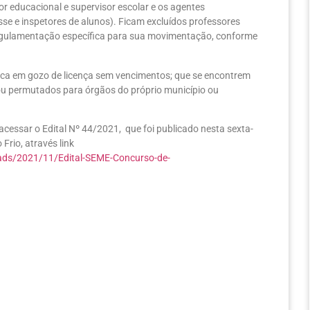
dor educacional e supervisor escolar e os agentes
asse e inspetores de alunos). Ficam excluídos professores
 regulamentação específica para sua movimentação, conforme
ica em gozo de licença sem vencimentos; que se encontrem
 ou permutados para órgãos do próprio município ou
acessar o Edital Nº 44/2021, que foi publicado nesta sexta-
Frio, através link
oads/2021/11/Edital-SEME-Concurso-de-