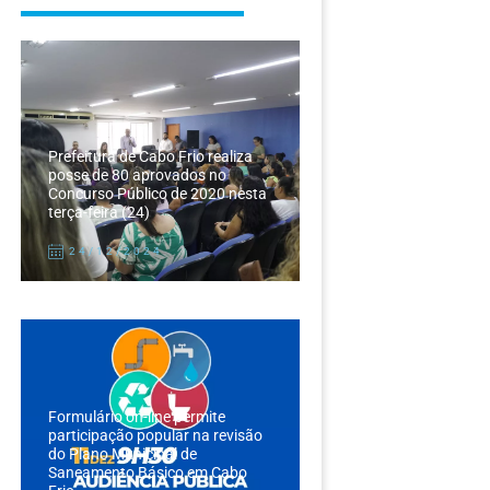
Prefeitura de Cabo Frio realiza
posse de 80 aprovados no
Concurso Público de 2020 nesta
terça-feira (24)
24/12/2024
Formulário on-line permite
participação popular na revisão
do Plano Municipal de
Saneamento Básico em Cabo