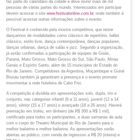
faz parte do calendário da cidade e deve reunir mais de mil
pessoas de várias partes do mundo. Interessados em participar
devem acessar o site
www.festivalonline.com.br
, onde também é
possível acessar outras informações sobre o evento.
O Festival é conhecido pela mostra competitiva, que reúne
dançarinos de modalidades como clássico de repertório, ballet
clássico, estilo livre, dança contemporânea, danças populares,
danças urbanas, dança de salão e jazz. Segundo a organização,
já estão confirmadas a participação de equipes de Goiás,
Paraná, Mato Grosso, Mato Grosso do Sul, São Paulo, Minas
Gerais e Espírito Santo, além de 15 municípios do Estado do
Rio de Janeiro. Competidores da Argentina, Moçambique e Guiné
Bissau também já garantiram a presença e o evento promete
movimentar a rede hoteleira de Cabo Frio.
A competição é dividida em apresentações solo, dupla, trio e
conjunto, nas categorias infantil (9 a 11 anos), juvenil (12 a 14
anos), sênior (15 a 17 anos) e avançado (18 a 26 anos). Haverá
premiação em troféu, em dinheiro (de R$ 300 a R$ 1 mil),
certificado para todos os participantes, e duas semanas de aula
com o corpo do Theatro Municipal do Rio de Janeiro para o
melhor bailarino e melhor bailarina. As apresentações serão
abertas ao público, com venda de ingressos a R$ 20 (inteira) e