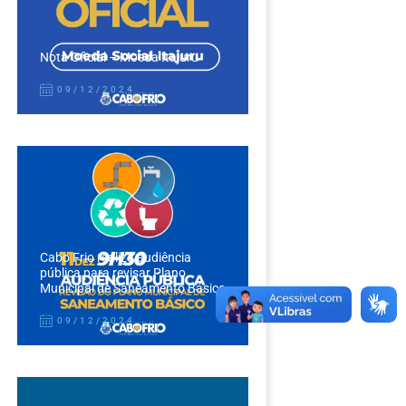
Nota Oficial – Moeda Itajuru
09/12/2024
Cabo Frio realiza audiência
pública para revisar Plano
Municipal de Saneamento Básico
09/12/2024