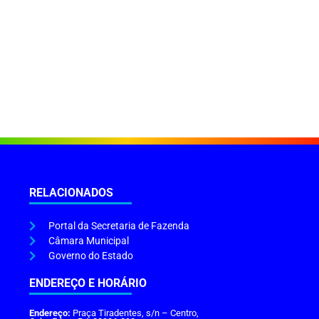
RELACIONADOS
Portal da Secretaria de Fazenda
Câmara Municipal
Governo do Estado
ENDEREÇO E HORÁRIO
Endereço:
Praça Tiradentes, s/n – Centro,