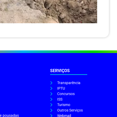
SERVIÇOS
Transparência
IPTU
Concursos
ISS
Turismo
Outros Serviços
s e pousadas
Webmail