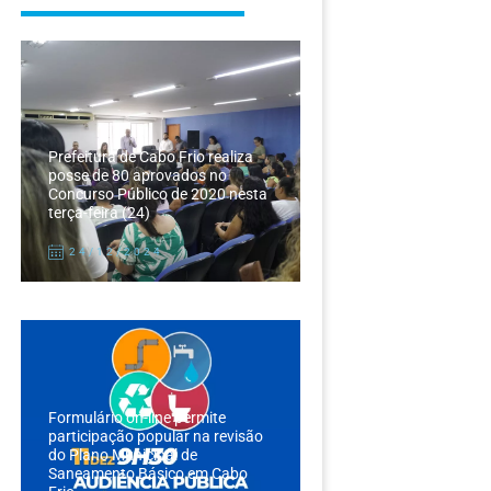
Prefeitura de Cabo Frio realiza
posse de 80 aprovados no
Concurso Público de 2020 nesta
terça-feira (24)
24/12/2024
Formulário on-line permite
participação popular na revisão
do Plano Municipal de
Saneamento Básico em Cabo