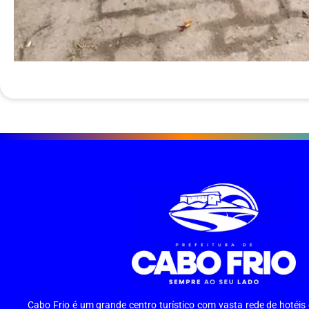
Cabo Frio é um grande centro turístico com vasta rede de hotéi