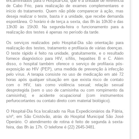
encaminhados para o Hospital-Dia, que é a unidade de referência 
de Cabo Frio, para realização de exames complementares e 
início do tratamento.
 Quem não pôde comparecer à ação, mas 
deseja realizar o teste, basta ir a unidade, que recebe demanda 
espontânea. O horário é de terça a sexta, das 8h às 10h30 e das 
13h30 às 15h30. Na segunda-feira o funcionamento para a 
realização dos testes é apenas no período da tarde.
Os serviços realizados pelo Hospital-Dia são orientação para 
realização dos testes, tratamento e profilaxia de várias doenças. 
O teste rápido é feito na unidade, gratuitamente, e o resultado 
fornece diagnóstico para HIV, sífilis, hepatites B e C. Além 
disso, o hospital também oferece o serviço de profilaxia pós-
exposição ao HIV (PEP), uma medida de prevenção à infecção 
pelo vírus. A terapia consiste no uso de medicação em até 72 
horas após qualquer situação em que exista risco de contato 
com o HIV, tais como violência sexual; relação sexual 
desprotegida (sem o uso de camisinha ou com rompimento da 
camisinha); e acidente ocupacional (com instrumentos 
perfurocortantes ou contato direto com material biológico).
O Hospital-Dia fica localizado na Rua Expedicionários da Pátria, 
s/nº, em São Cristóvão, atrás do Hospital Municipal São José 
Operário. O atendimento de rotina é feito de segunda à sexta-
feira, das 8h às 17h. O telefone é (22) 2645-3481.