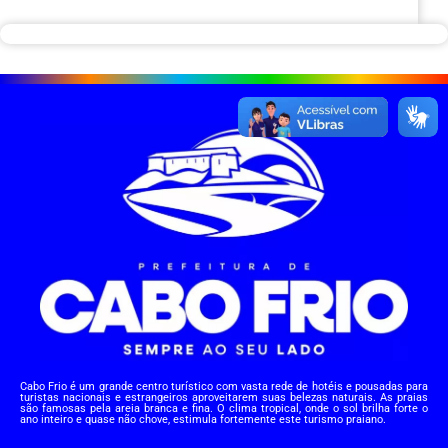
Cabo Frio é um grande centro turístico com vasta rede de hotéis e pousadas para
turistas nacionais e estrangeiros aproveitarem suas belezas naturais. As praias
são famosas pela areia branca e fina. O clima tropical, onde o sol brilha forte o
ano inteiro e quase não chove, estimula fortemente este turismo praiano.