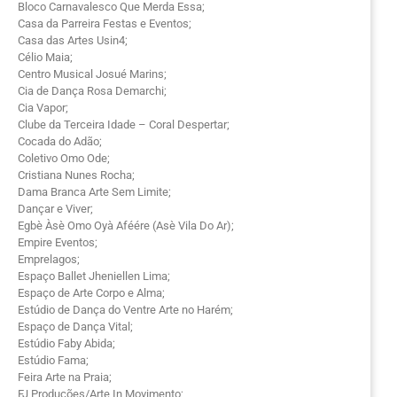
Bloco Carnavalesco Que Merda Essa;
Casa da Parreira Festas e Eventos;
Casa das Artes Usin4;
Célio Maia;
Centro Musical Josué Marins;
Cia de Dança Rosa Demarchi;
Cia Vapor;
Clube da Terceira Idade – Coral Despertar;
Cocada do Adão;
Coletivo Omo Ode;
Cristiana Nunes Rocha;
Dama Branca Arte Sem Limite;
Dançar e Viver;
Egbè Àsè Omo Oyà Aféére (Asè Vila Do Ar);
Empire Eventos;
Emprelagos;
Espaço Ballet Jheniellen Lima;
Espaço de Arte Corpo e Alma;
Estúdio de Dança do Ventre Arte no Harém;
Espaço de Dança Vital;
Estúdio Faby Abida;
Estúdio Fama;
Feira Arte na Praia;
FJ Produções/Arte In Movimento;