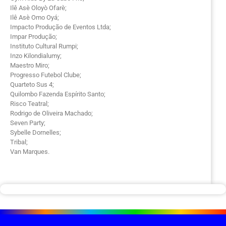
Ilê Asè Oloyò Ofarè;
Ilê Asè Omo Oyá;
Impacto Produção de Eventos Ltda;
Impar Produção;
Instituto Cultural Rumpi;
Inzo Kilondialumy;
Maestro Miro;
Progresso Futebol Clube;
Quarteto Sus 4;
Quilombo Fazenda Espírito Santo;
Risco Teatral;
Rodrigo de Oliveira Machado;
Seven Party;
Sybelle Dornelles;
Tribal;
Van Marques.