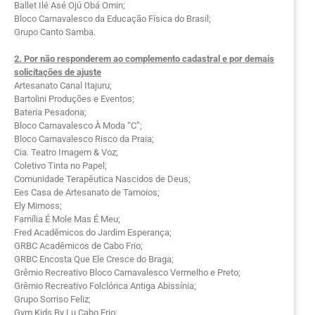
Ballet Ilé Asé Ojú Obá Omin;
Bloco Carnavalesco da Educação Física do Brasil;
Grupo Canto Samba.
2. Por não responderem ao complemento cadastral e por demais
solicitações de ajuste
Artesanato Canal Itajuru;
Bartolini Produções e Eventos;
Bateria Pesadona;
Bloco Carnavalesco À Moda “C”;
Bloco Carnavalesco Risco da Praia;
Cia. Teatro Imagem & Voz;
Coletivo Tinta no Papel;
Comunidade Terapêutica Nascidos de Deus;
Ees Casa de Artesanato de Tamoios;
Ely Mimoss;
Família É Mole Mas É Meu;
Fred Acadêmicos do Jardim Esperança;
GRBC Acadêmicos de Cabo Frio;
GRBC Encosta Que Ele Cresce do Braga;
Grêmio Recreativo Bloco Carnavalesco Vermelho e Preto;
Grêmio Recreativo Folclórica Antiga Abissínia;
Grupo Sorriso Feliz;
Gym Kids By Lu Cabo Frio;