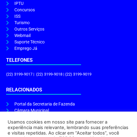
IPTU
Concursos
ISS
Turismo
Outros Serviços
Webmail
Suporte Técnico
Emprego Já
TELEFONES
(22) 3199-9017 | (22) 3199-9018 | (22) 3199-9019
RELACIONADOS
Portal da Secretaria de Fazenda
Câmara Municipal
Governo do Estado
Usamos cookies em nosso site para fornecer a
experiência mais relevante, lembrando suas preferências
ENDEREÇO E HORÁRIO
e visitas repetidas. Ao clicar em “Aceitar todos”, você