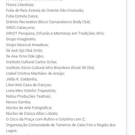
Flores Literárias;
Folia de Reis Estrela do Oriente São Cristovão;
Folia Estrela Dalva;
Grêmio Recreativo Bloco Carnavalesco Body Club;
GRES Cabeçorra;
GRIOT Pesquisa, Difusão e Memórias em Tradições Afro;
Grupo Imaginário;
Grupo Musical Amadeus;
Ilé Asé Ojú Obá Omin;
Ile Ase Omo Ode Igbo;
Instituto Cultural Carlos Scliar;
Instituto Sócio Cultural Afro-Brasileiro Afoxé Ilê Obá;
Izabel Cristina Manhães de Araújo;
Jiddu K. Saldanha;
Liber’Arte Casa de Danças;
Lona Meu Vizinho Trapezista;
Natsu Produções Teatrais;
Nosso Samba;
Núcleo de Arte Fotográfica;
Núcleo de Dança Allan Lobato;
O Circo da Praça com Rufino e Coizinha com Z;
Organização Comunidade de Terreiros de Cabo Frio e Região dos
Lagos;