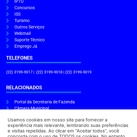
IPTU
Concursos
ISS
Turismo
Outros Serviços
Webmail
Suporte Técnico
Emprego Já
TELEFONES
(22) 3199-9017 | (22) 3199-9018 | (22) 3199-9019
RELACIONADOS
Portal da Secretaria de Fazenda
Câmara Municipal
Governo do Estado
Usamos cookies em nosso site para fornecer a
experiência mais relevante, lembrando suas preferências
ENDEREÇO E HORÁRIO
e visitas repetidas. Ao clicar em “Aceitar todos”, você
concorda com o uso de TODOS os cookies. No entanto,