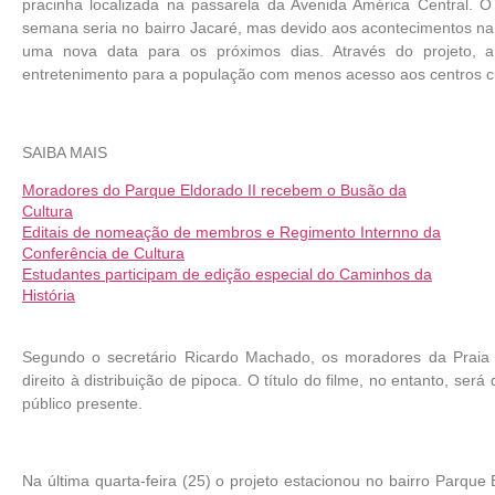
pracinha localizada na passarela da Avenida América Central. O
semana seria no bairro Jacaré, mas devido aos acontecimentos na 
uma nova data para os próximos dias. Através do projeto, a 
entretenimento para a população com menos acesso aos centros cu
SAIBA MAIS
Moradores do Parque Eldorado II recebem o Busão da
Cultura
Editais de nomeação de membros e Regimento Internno da
Conferência de Cultura
Estudantes participam de edição especial do Caminhos da
História
Segundo o secretário Ricardo Machado, os moradores da Praia 
direito à distribuição de pipoca. O título do filme, no entanto, ser
público presente.
Na última quarta-feira (25) o projeto estacionou no bairro Parque 