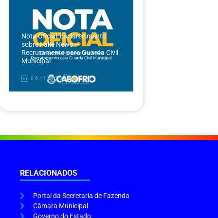
Nota Oficial: Esclarecimento
sobre Fake News –
Recrutamento para Guarda Civil
Municipal
06/12/2024
RELACIONADOS
Portal da Secretaria de Fazenda
Câmara Municipal
Governo do Estado