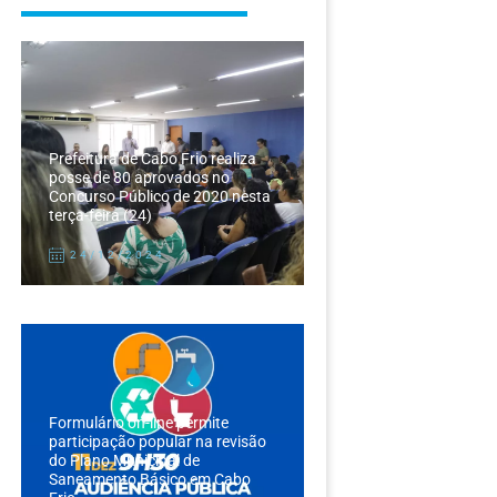
Prefeitura de Cabo Frio realiza
posse de 80 aprovados no
Concurso Público de 2020 nesta
terça-feira (24)
24/12/2024
Formulário on-line permite
participação popular na revisão
do Plano Municipal de
Saneamento Básico em Cabo