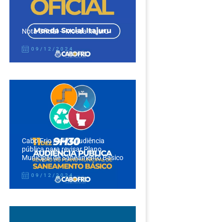
Nota Oficial – Moeda Itajuru
09/12/2024
Cabo Frio realiza audiência
pública para revisar Plano
Municipal de Saneamento Básico
09/12/2024