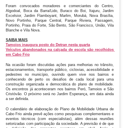
Foram convocados moradores e comerciantes do Centro, 
Algodoal, Boca da Barra/Lido, Buraco do Boi, Itajuru, Jardim 
Excelsior, Jardim Flamboyant, Marlim, Morubá, Nova Brasília, 
Novo Portinho, Parque Central, Parque Riviera, Passagem, 
Portinho, Praia do Forte, São Bento, São Francisco, União, Vila 
Blanche e Vila Nova.
SAIBA MAIS
Tamoios inaugura posto do Detran nesta quarta
Veículos abandonados na calçada de escola são recolhidos 
em Cabo Frio
Na ocasião foram discutidas ações para melhorias no trânsito, 
estacionamentos, transporte público, ciclovias, acessibilidade e 
pedestres no município, ouvindo quem vive nos bairros e 
conhecendo de perto os desafios de cada local para uma 
construção organizada e democrática do plano de mobilidade. 
Os encontros já aconteceram nos bairros Peró, Tamoios e São 
Cristóvão. O próximo será no Jardim Esperança, em data ainda 
a ser definida.  
O calendário de elaboração do Plano de Mobilidade Urbana de 
Cabo Frio ainda prevê ações como pesquisas complementares e 
eventos técnicos (com especialistas), além dessas reuniões 
setorizadas com participação da sociedade. A previsão é de que 