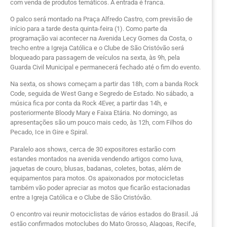
com venda de produtos temáticos. A entrada é franca.
O palco será montado na Praça Alfredo Castro, com previsão de
início para a tarde desta quinta-feira (1). Como parte da
programação vai acontecer na Avenida Lecy Gomes da Costa, o
trecho entre a Igreja Católica e o Clube de São Cristóvão será
bloqueado para passagem de veículos na sexta, às 9h, pela
Guarda Civil Municipal e permanecerá fechado até o fim do evento.
Na sexta, os shows começam a partir das 18h, com a banda Rock
Code, seguida de West Gang e Segredo de Estado. No sábado, a
música fica por conta da Rock 4Ever, a partir das 14h, e
posteriormente Bloody Mary e Faixa Etária. No domingo, as
apresentações são um pouco mais cedo, às 12h, com Filhos do
Pecado, Ice in Gire e Spiral.
Paralelo aos shows, cerca de 30 expositores estarão com
estandes montados na avenida vendendo artigos como luva,
jaquetas de couro, blusas, badanas, coletes, botas, além de
equipamentos para motos. Os apaixonados por motocicletas
também vão poder apreciar as motos que ficarão estacionadas
entre a Igreja Católica e o Clube de São Cristóvão.
O encontro vai reunir motociclistas de vários estados do Brasil. Já
estão confirmados motoclubes do Mato Grosso, Alagoas, Recife,