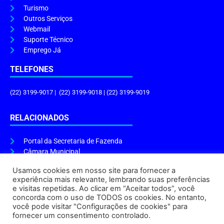
Turismo
Outros Serviços
Webmail
Suporte Técnico
Emprego Já
TELEFONES
(22) 3199-9017 | (22) 3199-9018 | (22) 3199-9019
RELACIONADOS
Portal da Secretaria de Fazenda
Câmara Municipal
Governo do Estado
Usamos cookies em nosso site para fornecer a
experiência mais relevante, lembrando suas preferências
ENDEREÇO E HORÁRIO
e visitas repetidas. Ao clicar em “Aceitar todos”, você
concorda com o uso de TODOS os cookies. No entanto,
Endereço:
Praça Tiradentes, s/n – Centro, Cabo Frio – RJ, 28906-290
você pode visitar "Configurações de cookies" para
Atendimento do Protocolo Geral da Prefeitura:
9h às 16h
fornecer um consentimento controlado.