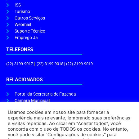
ISS
Turismo
Outros Serviços
Webmail
Suporte Técnico
Emprego Já
TELEFONES
(22) 3199-9017 | (22) 3199-9018 | (22) 3199-9019
RELACIONADOS
Portal da Secretaria de Fazenda
Câmara Municipal
Governo do Estado
Usamos cookies em nosso site para fornecer a
experiência mais relevante, lembrando suas preferências
ENDEREÇO E HORÁRIO
e visitas repetidas. Ao clicar em “Aceitar todos”, você
concorda com o uso de TODOS os cookies. No entanto,
Endereço:
Praça Tiradentes, s/n – Centro, Cabo Frio – RJ, 28906-290
você pode visitar "Configurações de cookies" para