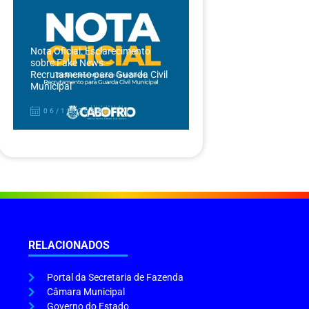
Nota Oficial: Esclarecimento
sobre Fake News –
Recrutamento para Guarda Civil
Municipal
06/12/2024
RELACIONADOS
Portal da Secretaria de Fazenda
Câmara Municipal
Governo do Estado