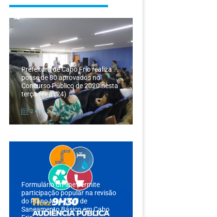
Prefeitura de Cabo Frio realiza
posse de 80 aprovados no
Concurso Público de 2020 nesta
terça-feira (24)
24/12/2024
Formulário on-line permite
participação popular na revisão
do Plano Municipal de
Saneamento Básico em Cabo