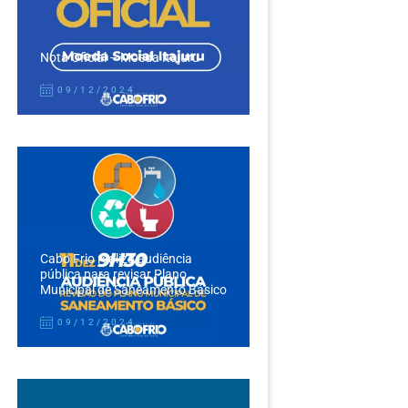
Nota Oficial – Moeda Itajuru
09/12/2024
Cabo Frio realiza audiência
pública para revisar Plano
Municipal de Saneamento Básico
09/12/2024