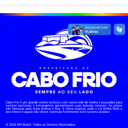
Cabo Frio é um grande centro turístico com vasta rede de hotéis e pousadas para
turistas nacionais e estrangeiros aproveitarem suas belezas naturais. As praias
são famosas pela areia branca e fina. O clima tropical, onde o sol brilha forte o
ano inteiro e quase não chove, estimula fortemente este turismo praiano.
© 2026 NPI Brasil. Todos os Direitos Reservados.