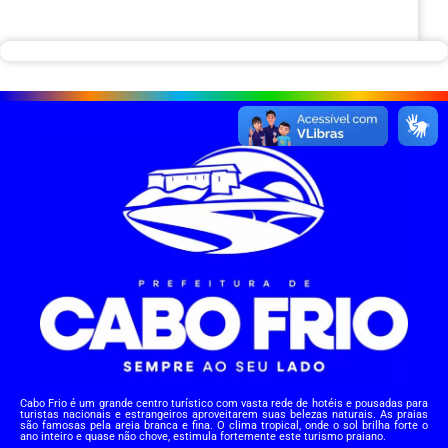
Cabo Frio é um grande centro turístico com vasta rede de hotéis e pousadas para
turistas nacionais e estrangeiros aproveitarem suas belezas naturais. As praias
são famosas pela areia branca e fina. O clima tropical, onde o sol brilha forte o
ano inteiro e quase não chove, estimula fortemente este turismo praiano.