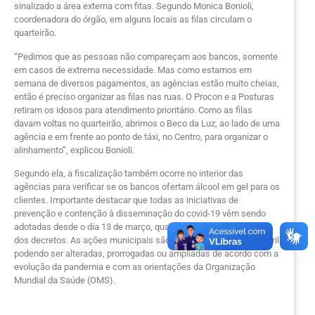
sinalizado a área externa com fitas. Segundo Monica Bonioli,
coordenadora do órgão, em alguns locais as filas circulam o
quarteirão.
“Pedimos que as pessoas não compareçam aos bancos, somente
em casos de extrema necessidade. Mas como estamos em
semana de diversos pagamentos, as agências estão muito cheias,
então é preciso organizar as filas nas ruas. O Procon e a Posturas
retiram os idosos para atendimento prioritário. Como as filas
davam voltas no quarteirão, abrimos o Beco da Luz, ao lado de uma
agência e em frente ao ponto de táxi, no Centro, para organizar o
alinhamento”, explicou Bonioli.
Segundo ela, a fiscalização também ocorre no interior das
agências para verificar se os bancos ofertam álcool em gel para os
clientes. Importante destacar que todas as iniciativas de
prevenção e contenção à disseminação do covid-19 vêm sendo
adotadas desde o dia 13 de março, quando iniciou a publicação
dos decretos. As ações municipais são válidas até o dia 20 de abril
podendo ser alteradas, prorrogadas ou ampliadas de acordo com a
evolução da pandemia e com as orientações da Organização
Mundial da Saúde (OMS).