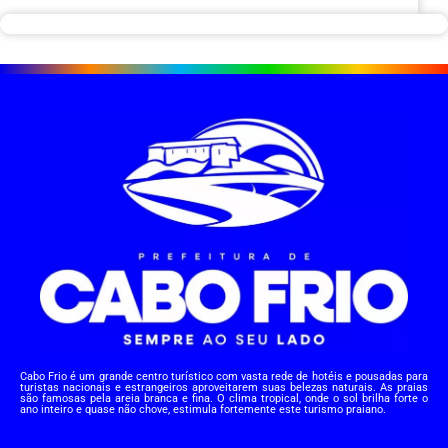
Cabo Frio é um grande centro turístico com vasta rede de hotéis e pousadas para
turistas nacionais e estrangeiros aproveitarem suas belezas naturais. As praias
são famosas pela areia branca e fina. O clima tropical, onde o sol brilha forte o
ano inteiro e quase não chove, estimula fortemente este turismo praiano.