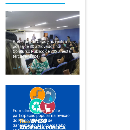
Prefeitura de Cabo Frio realiza
posse de 80 aprovados no
Concurso Público de 2020 nesta
terça-feira (24)
24/12/2024
Formulário on-line permite
participação popular na revisão
do Plano Municipal de
Saneamento Básico em Cabo