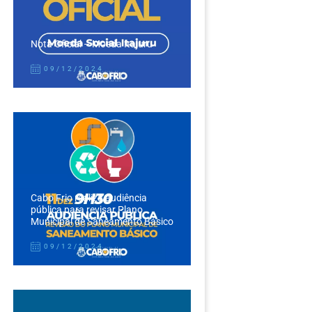
Nota Oficial – Moeda Itajuru
09/12/2024
Cabo Frio realiza audiência
pública para revisar Plano
Municipal de Saneamento Básico
09/12/2024