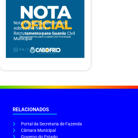
Nota Oficial: Esclarecimento
sobre Fake News –
Recrutamento para Guarda Civil
Municipal
06/12/2024
RELACIONADOS
Portal da Secretaria de Fazenda
Câmara Municipal
Governo do Estado