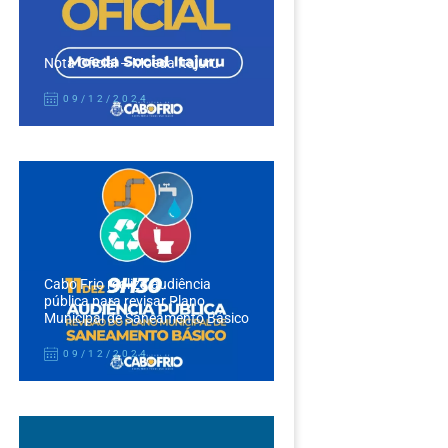
Nota Oficial – Moeda Itajuru
09/12/2024
Cabo Frio realiza audiência
pública para revisar Plano
Municipal de Saneamento Básico
09/12/2024