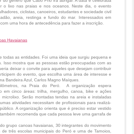
 do gênero que Cabo Frio irá abrigar. A data é celebrada 
 o lixo nas praias e nos oceanos. Neste dia, o evento 
hadores, ciclistas, canoeiros, estudantes e sociedade civil 
çadão, areia, restinga e fundo do mar. Interessados em 
 com uma hora de antecedência para fazer a inscrição.
oas Havaianas
e todas as entidades. Foi uma ideia que surgiu pequena e 
. Isso mostra que as pessoas estão preocupadas com as 
ria deixar o convite para aqueles que desejam contribuir 
icipem do evento, que escolha uma área de interesse e 
ama Bandeira Azul, Carlos Magno Maíques.
ômetros, na Praia do Peró.  A organização espera 
 em cinco áreas: trilha, mergulho, canoa, bike e ações 
microlixo. Serão montadas tendas na areia e instaladas 
umas atividades necessitam de profissionais para realizá-
lico. A organização orienta que é preciso estar vestido 
e também recomenda que cada pessoa leve uma garrafa de 
do grupo canoas havaianas, 30 integrantes do movimento 
 de três escolas municipais do Peró e uma de Tamoios, 