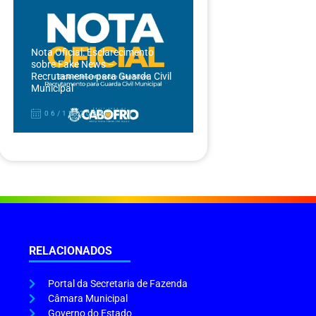
Nota Oficial: Esclarecimento
sobre Fake News –
Recrutamento para Guarda Civil
Municipal
06/12/2024
RELACIONADOS
Portal da Secretaria de Fazenda
Câmara Municipal
Governo do Estado