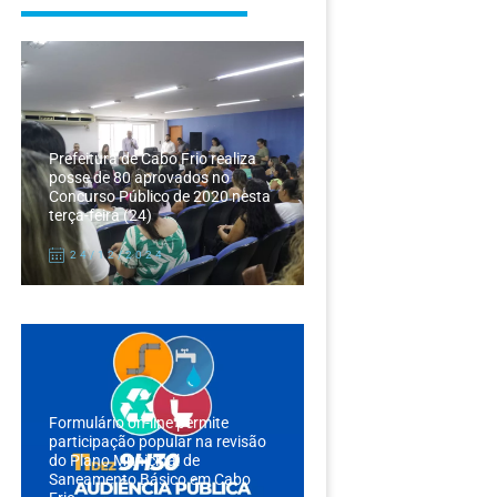
Prefeitura de Cabo Frio realiza
posse de 80 aprovados no
Concurso Público de 2020 nesta
terça-feira (24)
24/12/2024
Formulário on-line permite
participação popular na revisão
do Plano Municipal de
Saneamento Básico em Cabo