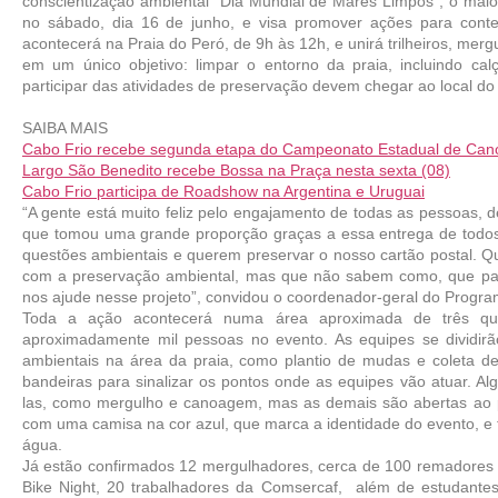
conscientização ambiental “Dia Mundial de Mares Limpos”, o maior
no sábado, dia 16 de junho, e visa promover ações para conter
acontecerá na Praia do Peró, de 9h às 12h, e unirá trilheiros, mergul
em um único objetivo: limpar o entorno da praia, incluindo cal
participar das atividades de preservação devem chegar ao local do
SAIBA MAIS
Cabo Frio recebe segunda etapa do Campeonato Estadual de Can
Largo São Benedito recebe Bossa na Praça nesta sexta (08)
Cabo Frio participa de Roadshow na Argentina e Uruguai
“A gente está muito feliz pelo engajamento de todas as pessoas, d
que tomou uma grande proporção graças a essa entrega de todos
questões ambientais e querem preservar o nosso cartão postal. Que
com a preservação ambiental, mas que não sabem como, que part
nos ajude nesse projeto”, convidou o coordenador-geral do Progr
Toda a ação acontecerá numa área aproximada de três quil
aproximadamente mil pessoas no evento. As equipes se dividirão
ambientais na área da praia, como plantio de mudas e coleta de 
bandeiras para sinalizar os pontos onde as equipes vão atuar. Alg
las, como mergulho e canoagem, mas as demais são abertas ao púb
com uma camisa na cor azul, que marca a identidade do evento, 
água.
Já estão confirmados 12 mergulhadores, cerca de 100 remadores 
Bike Night, 20 trabalhadores da Comsercaf,  além de estudantes