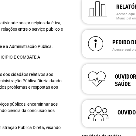
RELATÓ
Acesse aqui 
Municipal em
tividade nos princípios da ética,
s relações entre o serviço público e
PEDIDO D
cê e a Administração Pública.
Acesse aqui o 
ICÍPIO E COMBATE À
s dos cidadãos relativos aos
OUVIDOR
ministração Pública Direta dando
SAÚDE
dos problemas e respostas aos
viços públicos, encaminhar aos
do ciência da conclusão aos
OUVIDO
istração Pública Direta, visando