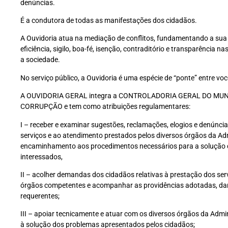
denúncias.
É a condutora de todas as manifestações dos cidadãos.
A Ouvidoria atua na mediação de conflitos, fundamentando a sua a
eficiência, sigilo, boa-fé, isenção, contraditório e transparência na
a sociedade.
No serviço público, a Ouvidoria é uma espécie de “ponte” entre vo
A OUVIDORIA GERAL integra a CONTROLADORIA GERAL DO MUN
CORRUPÇÃO e tem como atribuições regulamentares:
I – receber e examinar sugestões, reclamações, elogios e denúncia
serviços e ao atendimento prestados pelos diversos órgãos da Ad
encaminhamento aos procedimentos necessários para a solução 
interessados,
II – acolher demandas dos cidadãos relativas à prestação dos ser
órgãos competentes e acompanhar as providências adotadas, dan
requerentes;
III – apoiar tecnicamente e atuar com os diversos órgãos da Admin
à solução dos problemas apresentados pelos cidadãos;