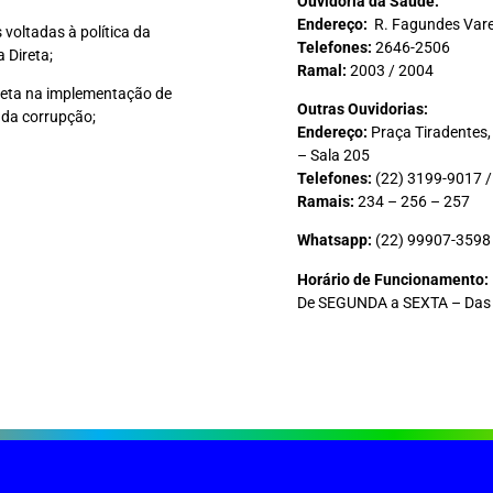
Ouvidoria da Saúde:
Endereço:
R. Fagundes Varel
 voltadas à política da
Telefones:
2646-2506
 Direta;
Ramal:
2003 / 2004
ireta na implementação de
Outras Ouvidorias:
 da corrupção;
Endereço:
Praça Tiradentes,
– Sala 205
Telefones:
(22) 3199-9017 /
Ramais:
234 – 256 – 257
Whatsapp:
(22) 99907-3598
Horário de Funcionamento:
De SEGUNDA a SEXTA – Das 