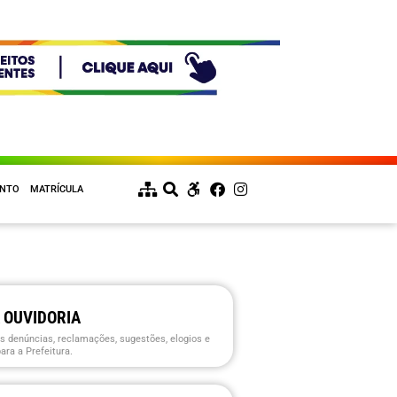
ENTO
MATRÍCULA
 OUVIDORIA
s denúncias, reclamações, sugestões, elogios e
ara a Prefeitura.