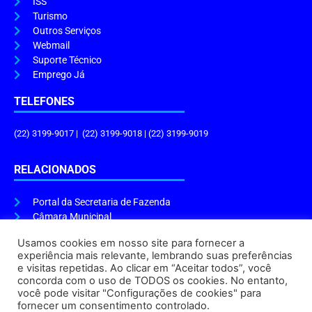
ISS
Turismo
Outros Serviços
Webmail
Suporte Técnico
Emprego Já
TELEFONES
(22) 3199-9017 | (22) 3199-9018 | (22) 3199-9019
RELACIONADOS
Portal da Secretaria de Fazenda
Câmara Municipal
Governo do Estado
Usamos cookies em nosso site para fornecer a
experiência mais relevante, lembrando suas preferências
ENDEREÇO E HORÁRIO
e visitas repetidas. Ao clicar em “Aceitar todos”, você
concorda com o uso de TODOS os cookies. No entanto,
Endereço:
Praça Tiradentes, s/n – Centro, Cabo Frio – RJ, 28906-290
você pode visitar "Configurações de cookies" para
Atendimento do Protocolo Geral da Prefeitura:
9h às 16h
fornecer um consentimento controlado.