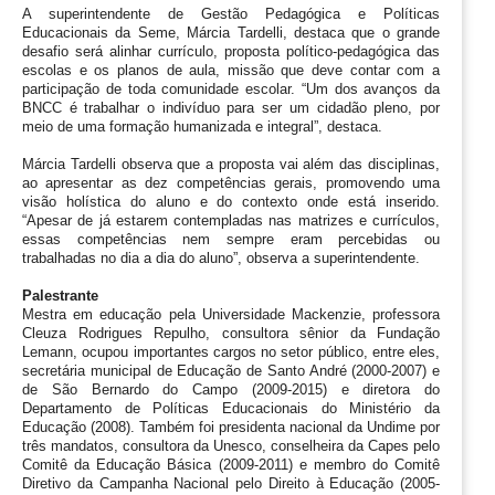
A superintendente de Gestão Pedagógica e Políticas 
Educacionais da Seme, Márcia Tardelli, destaca que o grande 
desafio será alinhar currículo, proposta político-pedagógica das 
escolas e os planos de aula, missão que deve contar com a 
participação de toda comunidade escolar. “Um dos avanços da 
BNCC é trabalhar o indivíduo para ser um cidadão pleno, por 
meio de uma formação humanizada e integral”, destaca.
Márcia Tardelli observa que a proposta vai além das disciplinas, 
ao apresentar as dez competências gerais, promovendo uma 
visão holística do aluno e do contexto onde está inserido. 
“Apesar de já estarem contempladas nas matrizes e currículos, 
essas competências nem sempre eram percebidas ou 
trabalhadas no dia a dia do aluno”, observa a superintendente.
Palestrante
Mestra em educação pela Universidade Mackenzie, professora 
Cleuza Rodrigues Repulho, consultora sênior da Fundação 
Lemann, ocupou importantes cargos no setor público, entre eles, 
secretária municipal de Educação de Santo André (2000-2007) e 
de São Bernardo do Campo (2009-2015) e diretora do 
Departamento de Políticas Educacionais do Ministério da 
Educação (2008). Também foi presidenta nacional da Undime por 
três mandatos, consultora da Unesco, conselheira da Capes pelo 
Comitê da Educação Básica (2009-2011) e membro do Comitê 
Diretivo da Campanha Nacional pelo Direito à Educação (2005-