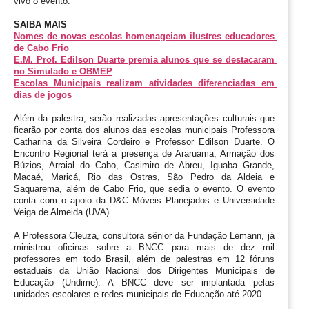
vivo o evento.
SAIBA MAIS
Nomes de novas escolas homenageiam ilustres educadores 
de Cabo Frio
E.M. Prof. Edilson Duarte premia alunos que se destacaram 
no Simulado e OBMEP
Escolas Municipais realizam atividades diferenciadas em 
dias de jogos
Além da palestra, serão realizadas apresentações culturais que 
ficarão por conta dos alunos das escolas municipais Professora 
Catharina da Silveira Cordeiro e Professor Edilson Duarte. O 
Encontro Regional terá a presença de Araruama, Armação dos 
Búzios, Arraial do Cabo, Casimiro de Abreu, Iguaba Grande, 
Macaé, Maricá, Rio das Ostras, São Pedro da Aldeia e 
Saquarema, além de Cabo Frio, que sedia o evento. O evento 
conta com o apoio da D&C Móveis Planejados e Universidade 
Veiga de Almeida (UVA).
A Professora Cleuza, consultora sênior da Fundação Lemann, já 
ministrou oficinas sobre a BNCC para mais de dez mil 
professores em todo Brasil, além de palestras em 12 fóruns 
estaduais da União Nacional dos Dirigentes Municipais de 
Educação (Undime). A BNCC deve ser implantada pelas 
unidades escolares e redes municipais de Educação até 2020.