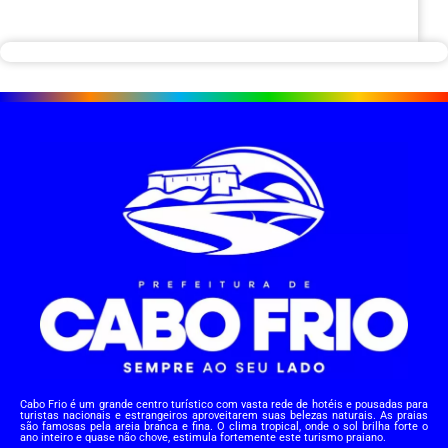
Cabo Frio é um grande centro turístico com vasta rede de hotéis e pousadas para
turistas nacionais e estrangeiros aproveitarem suas belezas naturais. As praias
são famosas pela areia branca e fina. O clima tropical, onde o sol brilha forte o
ano inteiro e quase não chove, estimula fortemente este turismo praiano.