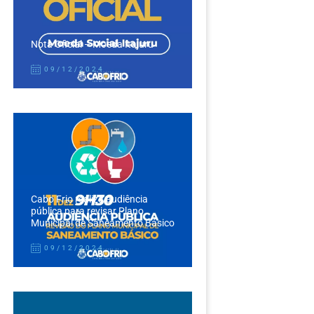
Nota Oficial – Moeda Itajuru
09/12/2024
Cabo Frio realiza audiência
pública para revisar Plano
Municipal de Saneamento Básico
09/12/2024