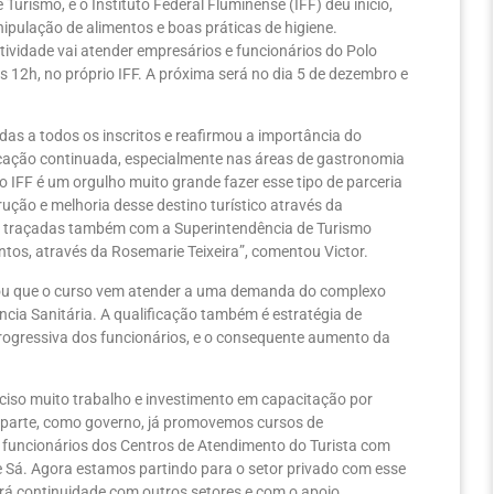
 Turismo, e o Instituto Federal Fluminense (IFF) deu início,
ipulação de alimentos e boas práticas de higiene.
atividade vai atender empresários e funcionários do Polo
 12h, no próprio IFF. A próxima será no dia 5 de dezembro e
ndas a todos os inscritos e reafirmou a importância do
ificação continuada, especialmente nas áreas de gastronomia
 o IFF é um orgulho muito grande fazer esse tipo de parceria
rução e melhoria desse destino turístico através da
do traçadas também com a Superintendência de Turismo
ntos, através da Rosemarie Teixeira”, comentou Victor.
brou que o curso vem atender a uma demanda do complexo
ia Sanitária. A qualificação também é estratégia de
progressiva dos funcionários, e o consequente aumento da
ciso muito trabalho e investimento em capacitação por
a parte, como governo, já promovemos cursos de
 funcionários dos Centros de Atendimento do Turista com
e Sá. Agora estamos partindo para o setor privado com esse
á continuidade com outros setores e com o apoio