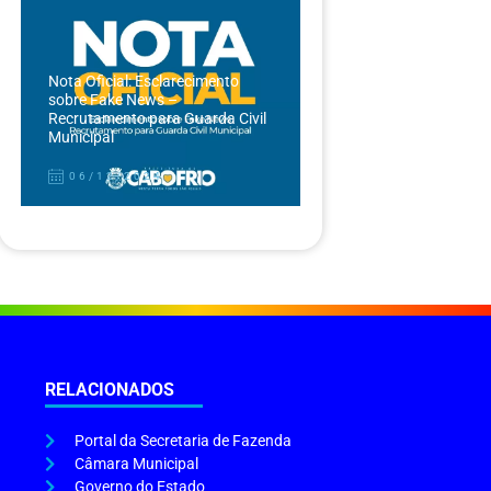
Nota Oficial: Esclarecimento
sobre Fake News –
Recrutamento para Guarda Civil
Municipal
06/12/2024
RELACIONADOS
Portal da Secretaria de Fazenda
Câmara Municipal
Governo do Estado