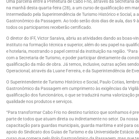
Uma parceria entre a Prefeitura de Cabo Frio, através da Secretaria de
na manhã desta quarta-feira (28), a um curso de qualificação em man
Intermediado pela Superintendência de Turismo Histórico e Social, a 
Gastronômico da Passagem. Ao todo serão dois dias de aula, das 9 às
todos os participantes receberão certificado.
O diretor do IFF, Victor Saraiva, abriu as atividades dando as boas-vi
instituto na formação técnica e superior, além do seu papel na qual
e hotelaria, mostrando o papel central da instituição na região. “Para
com a Secretaria de Turismo, e poder participar diretamente da const
qualificação da mão de obra. Já temos, inclusive, outras ações sen
Operacional, através da Luane Ferreira, e da Superintendência de Eve
O Superintendente de Turismo Histórico e Social, Paulo Cotias, lem
Gastronômico da Passagem em cumprimento às exigências da Vigilânc
qualificação dos funcionários, o que se traduzirá numa valorização 
qualidade nos produtos e serviços.
“Para transformar Cabo Frio no destino turístico que sonhamos é pre
parte de todos que atuam direta ou indiretamente no setor. Da noss
capacitação para guardas municipais, guarda marítima e até para os
apoio do Sindicato dos Guias de Turismo e da Universidade Estácio d
curso que começa pelo Polo Gastronômico da Passagem, mas que ter