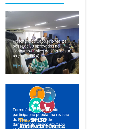
Prefeitura de Cabo Frio realiza
posse de 80 aprovados no
Concurso Público de 2020 nesta
terça-feira (24)
24/12/2024
Formulário on-line permite
participação popular na revisão
do Plano Municipal de
Saneamento Básico em Cabo