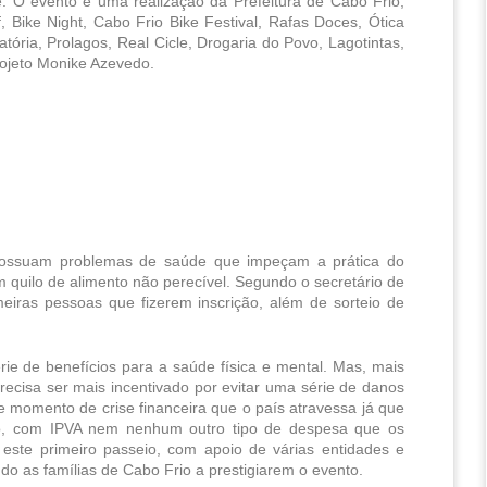
. O evento é uma realização da Prefeitura de Cabo Frio, 
 Bike Night, Cabo Frio Bike Festival, Rafas Doces, Ótica 
ória, Prolagos, Real Cicle, Drogaria do Povo, Lagotintas, 
rojeto Monike Azevedo.
possuam problemas de saúde que impeçam a prática do 
m quilo de alimento não perecível. Segundo o secretário de 
meiras pessoas que fizerem inscrição, além de sorteio de 
ie de benefícios para a saúde física e mental. Mas, mais 
recisa ser mais incentivado por evitar uma série de danos 
momento de crise financeira que o país atravessa já que 
o, com IPVA nem nenhum outro tipo de despesa que os 
ste primeiro passeio, com apoio de várias entidades e 
o as famílias de Cabo Frio a prestigiarem o evento.