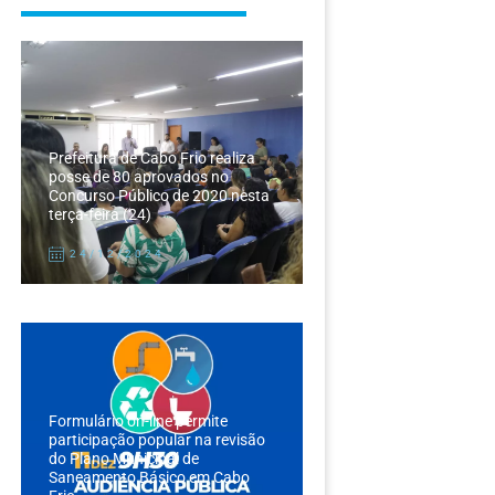
Prefeitura de Cabo Frio realiza
posse de 80 aprovados no
Concurso Público de 2020 nesta
terça-feira (24)
24/12/2024
Formulário on-line permite
participação popular na revisão
do Plano Municipal de
Saneamento Básico em Cabo