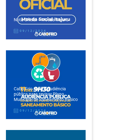
Nota Oficial – Moeda Itajuru
09/12/2024
Cabo Frio realiza audiência
pública para revisar Plano
Municipal de Saneamento Básico
09/12/2024