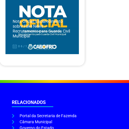
Nota Oficial: Esclarecimento
sobre Fake News –
Recrutamento para Guarda Civil
Municipal
06/12/2024
RELACIONADOS
Portal da Secretaria de Fazenda
Câmara Municipal
Governo do Estado