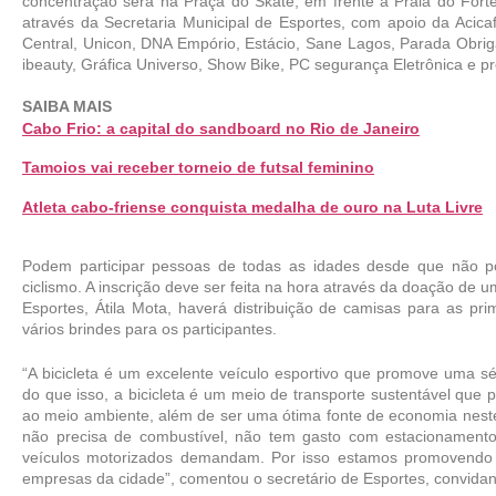
concentração será na Praça do Skate, em frente à Praia do Forte
através da Secretaria Municipal de Esportes, com apoio da Acicaf,
Central, Unicon, DNA Empório, Estácio, Sane Lagos, Parada Obrigat
ibeauty, Gráfica Universo, Show Bike, PC segurança Eletrônica e p
SAIBA MAIS
Cabo Frio: a capital do sandboard no Rio de Janeiro
Tamoios vai receber torneio de futsal feminino
Atleta cabo-friense conquista medalha de ouro na Luta Livre
Podem participar pessoas de todas as idades desde que não 
ciclismo. A inscrição deve ser feita na hora através da doação de u
Esportes, Átila Mota, haverá distribuição de camisas para as pri
vários brindes para os participantes.
“A bicicleta é um excelente veículo esportivo que promove uma sér
do que isso, a bicicleta é um meio de transporte sustentável que p
ao meio ambiente, além de ser uma ótima fonte de economia neste 
não precisa de combustível, não tem gasto com estacionament
veículos motorizados demandam. Por isso estamos promovendo e
empresas da cidade”, comentou o secretário de Esportes, convidand