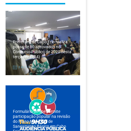
Prefeitura de Cabo Frio realiza
posse de 80 aprovados no
Concurso Público de 2020 nesta
terça-feira (24)
24/12/2024
Formulário on-line permite
participação popular na revisão
do Plano Municipal de
Saneamento Básico em Cabo