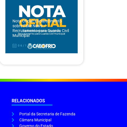
Nota Oficial: Esclarecimento
sobre Fake News –
Recrutamento para Guarda Civil
Municipal
06/12/2024
RELACIONADOS
Portal da Secretaria de Fazenda
Câmara Municipal
Governo do Estado