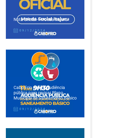
Nota Oficial – Moeda Itajuru
09/12/2024
Cabo Frio realiza audiência
pública para revisar Plano
Municipal de Saneamento Básico
09/12/2024