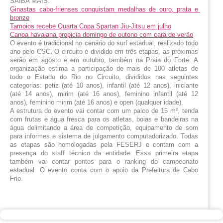
SAIBA MAIS:
Ginastas cabo-frienses conquistam medalhas de ouro, prata e 
bronze
Tamoios recebe Quarta Copa Spartan Jiu-Jitsu em julho
Canoa havaiana propicia domingo de outono com cara de verão
O evento é tradicional no cenário do surf estadual, realizado todo 
ano pelo CSC. O circuito é dividido em três etapas, as próximas 
serão em agosto e em outubro, também na Praia do Forte. A 
organização estima a participação de mais de 100 atletas de 
todo o Estado do Rio no Circuito, divididos nas seguintes 
categorias: petiz (até 10 anos), infantil (até 12 anos), iniciante 
(até 14 anos), mirim (até 16 anos), feminino infantil (até 12 
anos), feminino mirim (até 16 anos) e open (qualquer idade).
A estrutura do evento vai contar com um palco de 15 m², tenda 
com frutas e água fresca para os atletas, boias e bandeiras na 
água delimitando a área de competição, equipamento de som 
para informes e sistema de julgamento computadorizado. Todas 
as etapas são homologadas pela FESERJ e contam com a 
presença do staff técnico da entidade. Essa primeira etapa 
também vai contar pontos para o ranking do campeonato 
estadual. O evento conta com o apoio da Prefeitura de Cabo 
Frio.