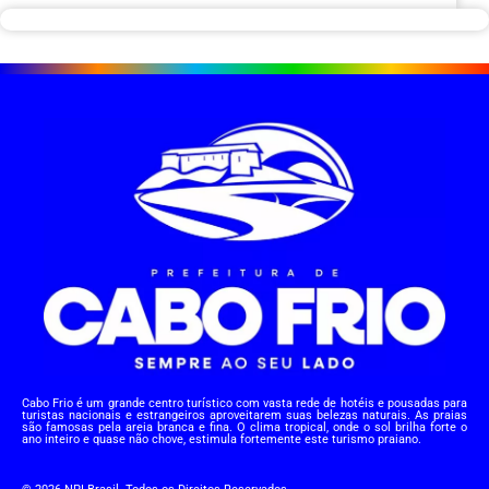
Cabo Frio é um grande centro turístico com vasta rede de hotéis e pousadas para
turistas nacionais e estrangeiros aproveitarem suas belezas naturais. As praias
são famosas pela areia branca e fina. O clima tropical, onde o sol brilha forte o
ano inteiro e quase não chove, estimula fortemente este turismo praiano.