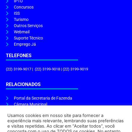
IPTU
Concursos
ISS
Turismo
Outros Serviços
Webmail
Suporte Técnico
Emprego Já
TELEFONES
(22) 3199-9017 | (22) 3199-9018 | (22) 3199-9019
RELACIONADOS
Portal da Secretaria de Fazenda
Câmara Municipal
Governo do Estado
Usamos cookies em nosso site para fornecer a
experiência mais relevante, lembrando suas preferências
ENDEREÇO E HORÁRIO
e visitas repetidas. Ao clicar em “Aceitar todos”, você
concorda com o uso de TODOS os cookies. No entanto,