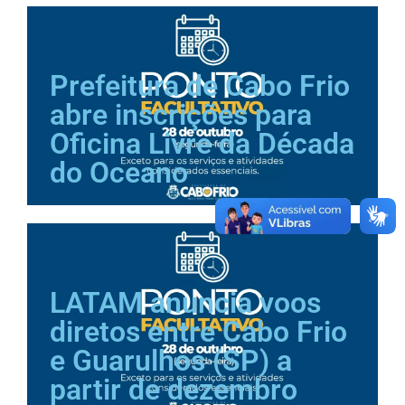
Prefeitura de Cabo Frio
abre inscrições para
Oficina Livre da Década
do Oceano
LATAM anuncia voos
diretos entre Cabo Frio
e Guarulhos (SP) a
partir de dezembro