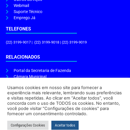
Webmail
Suporte Técnico
Emprego Já
TELEFONES
(22) 3199-9017 | (22) 3199-9018 | (22) 3199-9019
RELACIONADOS
Portal da Secretaria de Fazenda
Câmara Municipal
Governo do Estado
Usamos cookies em nosso site para fornecer a
experiência mais relevante, lembrando suas preferências
ENDEREÇO E HORÁRIO
e visitas repetidas. Ao clicar em “Aceitar todos”, você
concorda com o uso de TODOS os cookies. No entanto,
Endereço:
Praça Tiradentes, s/n – Centro, Cabo Frio – RJ, 28906-290
você pode visitar "Configurações de cookies" para
Atendimento do Protocolo Geral da Prefeitura:
9h às 16h
fornecer um consentimento controlado.
Horário de Funcionamento:
8h às 17h
Configurações Cookies
Aceitar todos