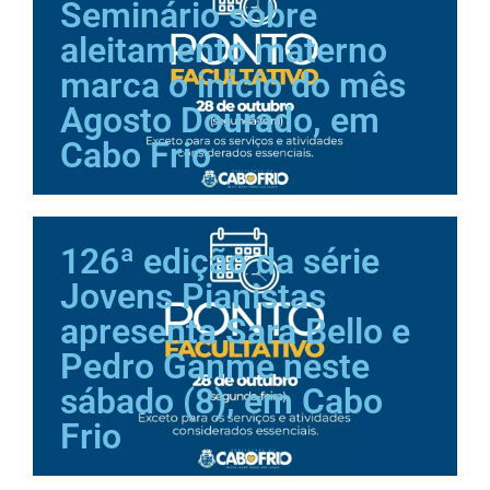
Seminário sobre
aleitamento materno
marca o início do mês
Agosto Dourado, em
Cabo Frio
126ª edição da série
Jovens Pianistas
apresenta Sara Bello e
Pedro Ganme neste
sábado (8), em Cabo
Frio