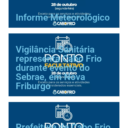
Informe Meteorológico
Vigilância Sanitária
representa Cabo Frio
durante evento do
Sebrae, em Nova
Friburgo
Prefeitura de Cabo Frio