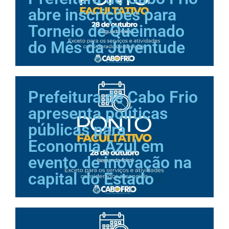
abre inscrições para
Torneio de Queimado
do Mês da Juventude
Prefeitura de Cabo Frio
apresenta políticas
públicas para
Economia Azul em
evento de inovação na
capital do Estado