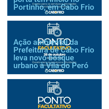
Portinho, em Cabo Frio
Ação ambiental da
Prefeitura de Cabo Frio
leva novo bosque
urbano à Vila do Peró