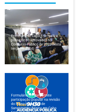
Prefeitura de Cabo Frio realiza
posse de 80 aprovados no
Concurso Público de 2020 nesta
terça-feira (24)
24/12/2024
Formulário on-line permite
participação popular na revisão
do Plano Municipal de
Saneamento Básico em Cabo