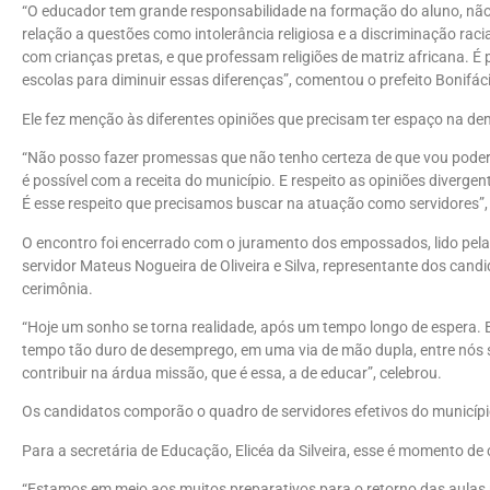
“O educador tem grande responsabilidade na formação do aluno, n
relação a questões como intolerância religiosa e a discriminação raci
com crianças pretas, e que professam religiões de matriz africana. É
escolas para diminuir essas diferenças”, comentou o prefeito Bonifác
Ele fez menção às diferentes opiniões que precisam ter espaço na de
“Não posso fazer promessas que não tenho certeza de que vou poder 
é possível com a receita do município. E respeito as opiniões diverge
É esse respeito que precisamos buscar na atuação como servidores”,
O encontro foi encerrado com o juramento dos empossados, lido pela 
servidor Mateus Nogueira de Oliveira e Silva, representante dos cand
cerimônia.
“Hoje um sonho se torna realidade, após um tempo longo de espera.
tempo tão duro de desemprego, em uma via de mão dupla, entre nós s
contribuir na árdua missão, que é essa, a de educar”, celebrou.
Os candidatos comporão o quadro de servidores efetivos do município 
Para a secretária de Educação, Elicéa da Silveira, esse é momento de
“Estamos em meio aos muitos preparativos para o retorno das aulas 