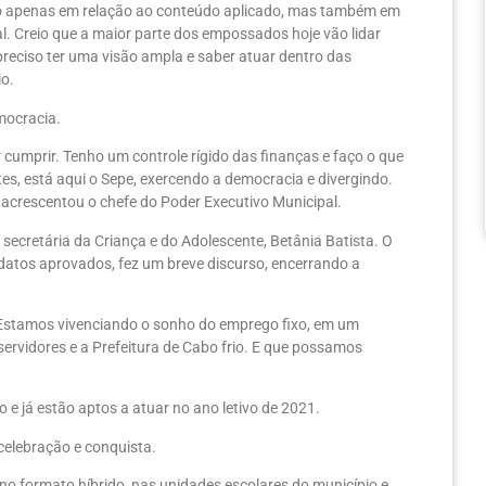
ão apenas em relação ao conteúdo aplicado, mas também em
al. Creio que a maior parte dos empossados hoje vão lidar
 preciso ter uma visão ampla e saber atuar dentro das
io.
mocracia.
cumprir. Tenho um controle rígido das finanças e faço o que
ntes, está aqui o Sepe, exercendo a democracia e divergindo.
 acrescentou o chefe do Poder Executivo Municipal.
secretária da Criança e do Adolescente, Betânia Batista. O
idatos aprovados, fez um breve discurso, encerrando a
 Estamos vivenciando o sonho do emprego fixo, em um
ervidores e a Prefeitura de Cabo frio. E que possamos
e já estão aptos a atuar no ano letivo de 2021.
 celebração e conquista.
no formato híbrido, nas unidades escolares do município e