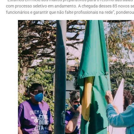
com processo seletivo em andamento. A chegada desses 85 novos ser
funcionários e garantir que não falte profissionais na rede”, ponderou