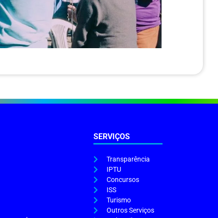
SERVIÇOS
Transparência
IPTU
Concursos
ISS
Turismo
Outros Serviços