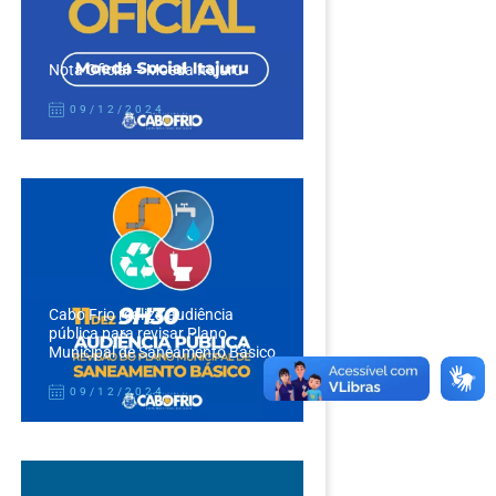
Nota Oficial – Moeda Itajuru
09/12/2024
Cabo Frio realiza audiência
pública para revisar Plano
Municipal de Saneamento Básico
09/12/2024