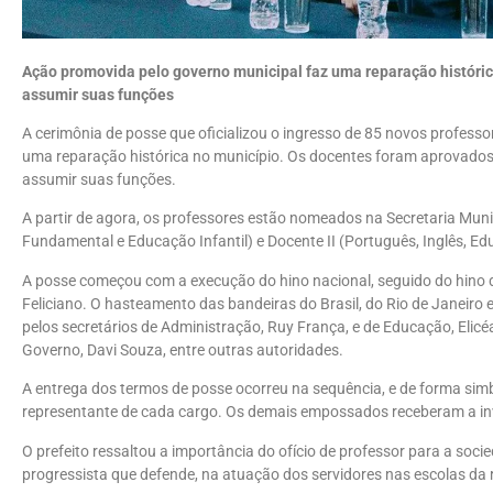
Ação promovida pelo governo municipal faz uma reparação históri
assumir suas funções
A cerimônia de posse que oficializou o ingresso de 85 novos professore
uma reparação histórica no município. Os docentes foram aprovados
assumir suas funções.
A partir de agora, os professores estão nomeados na Secretaria Muni
Fundamental e Educação Infantil) e Docente II (Português, Inglês, Edu
A posse começou com a execução do hino nacional, seguido do hino d
Feliciano. O hasteamento das bandeiras do Brasil, do Rio de Janeiro e
pelos secretários de Administração, Ruy França, e de Educação, Elicé
Governo, Davi Souza, entre outras autoridades.
A entrega dos termos de posse ocorreu na sequência, e de forma sim
representante de cada cargo. Os demais empossados receberam a inve
O prefeito ressaltou a importância do ofício de professor para a soci
progressista que defende, na atuação dos servidores nas escolas da 