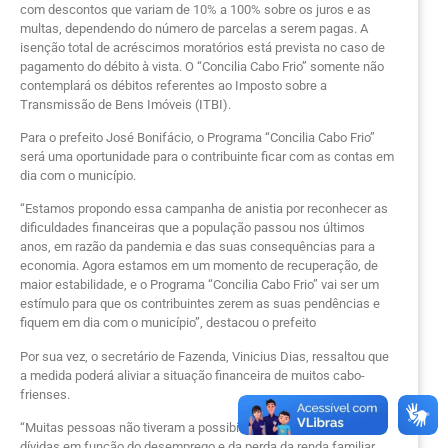
com descontos que variam de 10% a 100% sobre os juros e as
multas, dependendo do número de parcelas a serem pagas. A
isenção total de acréscimos moratórios está prevista no caso de
pagamento do débito à vista. O “Concilia Cabo Frio” somente não
contemplará os débitos referentes ao Imposto sobre a
Transmissão de Bens Imóveis (ITBI).
Para o prefeito José Bonifácio, o Programa “Concilia Cabo Frio”
será uma oportunidade para o contribuinte ficar com as contas em
dia com o município.
“Estamos propondo essa campanha de anistia por reconhecer as
dificuldades financeiras que a população passou nos últimos
anos, em razão da pandemia e das suas consequências para a
economia. Agora estamos em um momento de recuperação, de
maior estabilidade, e o Programa “Concilia Cabo Frio” vai ser um
estímulo para que os contribuintes zerem as suas pendências e
fiquem em dia com o município”, destacou o prefeito
Por sua vez, o secretário de Fazenda, Vinicius Dias, ressaltou que
a medida poderá aliviar a situação financeira de muitos cabo-
frienses.
“Muitas pessoas não tiveram a possibilidade de quitar suas
dívidas em função do desemprego e da perda da renda familiar,