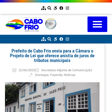
Prefeito de Cabo Frio envia para a Câmara o
Projeto de Lei que oferece anistia de juros de
tributos municipais
22/06/2023
Secretaria Adjunta de Comunicação
Destaque
,
Fazenda
,
Notícias