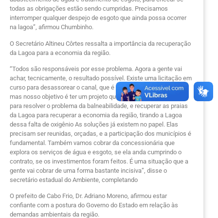
todas as obrigações estão sendo cumpridas. Precisamos
interromper qualquer despejo de esgoto que ainda possa ocorrer
na lagoa”, afirmou Chumbinho.
O Secretário Altineu Côrtes ressalta a importância da recuperação
da Lagoa para a economia da região.
“Todos são responsáveis por esse problema. Agora a gente vai
achar, tecnicamente, o resultado possível. Existe uma licitação em
curso para desassorear o canal, que é o primeiro grande passo,
mas nosso objetivo é ter um projeto que contemple as cidades
para resolver o problema da balneabilidade, e recuperar as praias
da Lagoa para recuperar a economia da região, tirando a Lagoa
dessa falta de oxigênio As soluções já existem no papel. Elas
precisam ser reunidas, orçadas, e a participação dos municípios é
fundamental. Também vamos cobrar da concessionária que
explora os serviços de água e esgoto, se ela anda cumprindo o
contrato, se os investimentos foram feitos. É uma situação que a
gente vai cobrar de uma forma bastante incisiva”, disse o
secretário estadual do Ambiente, completando
O prefeito de Cabo Frio, Dr. Adriano Moreno, afirmou estar
confiante com a postura do Governo do Estado em relação às
demandas ambientais da região.