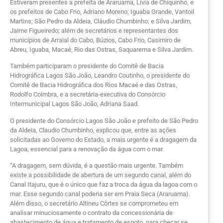
Estiveram presentes a prefeita de Araruama, Lívia de Chiquinho, e
os prefeitos de Cabo Frio, Adriano Moreno; Iguaba Grande, Vantoil
Martins; São Pedro da Aldeia, Cláudio Chumbinho; e Silva Jardim,
Jaime Figueiredo; além de secretários e representantes dos
municípios de Arraial do Cabo, Búzios, Cabo Frio, Casimiro de
Abreu, Iguaba, Macaé, Rio das Ostras, Saquarema e Silva Jardim.
Também participaram o presidente do Comitê de Bacia
Hidrográfica Lagos São João, Leandro Coutinho, o presidente do
Comitê de Bacia Hidrográfica dos Rios Macaé e das Ostras,
Rodolfo Coimbra, e a secretária-executiva do Consórcio
Intermunicipal Lagos São João, Adriana Saad.
O presidente do Consórcio Lagos São João e prefeito de São Pedro
da Aldeia, Claudio Chumbinho, explicou que, entre as ações
solicitadas ao Governo do Estado, a mais urgente é a dragagem da
Lagoa, essencial para a renovação da água com o mar.
“A dragagem, sem dúvida, é a questão mais urgente. Também
existe a possibilidade de abertura de um segundo canal, além do
Canal Itajuru, que é o único que faz a troca da água da lagoa com o
mar. Esse segundo canal poderia ser em Praia Seca (Araruama).
Além disso, o secretário Altineu Côrtes se comprometeu em
analisar minuciosamente o contrato da concessionária de
abastecimento de água e tratamento de esgoto, para checar se