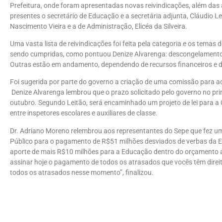
Prefeitura, onde foram apresentadas novas reivindicações, além das a
presentes o secretário de Educação e a secretária adjunta, Cláudio L
Nascimento Vieira e a de Administração, Elicéa da Silveira.
Uma vasta lista de reivindicações foi feita pela categoria e os tem
sendo cumpridas, como pontuou Denize Alvarenga: descongelamento do
Outras estão em andamento, dependendo de recursos financeiros e de
Foi sugerida por parte do governo a criação de uma comissão para 
Denize Alvarenga lembrou que o prazo solicitado pelo governo no prime
outubro. Segundo Leitão, será encaminhado um projeto de lei para a
entre inspetores escolares e auxiliares de classe.
Dr. Adriano Moreno relembrou aos representantes do Sepe que fez u
Público para o pagamento de R$51 milhões desviados de verbas da 
aporte de mais R$10 milhões para a Educação dentro do orçamento an
assinar hoje o pagamento de todos os atrasados que vocês têm direi
todos os atrasados nesse momento”, finalizou.