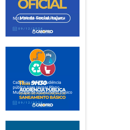
Nota Oficial – Moeda Itajuru
09/12/2024
Cabo Frio realiza audiência
pública para revisar Plano
Municipal de Saneamento Básico
09/12/2024