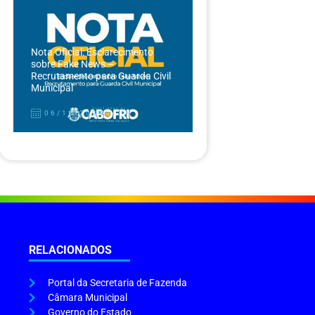
Nota Oficial: Esclarecimento
sobre Fake News –
Recrutamento para Guarda Civil
Municipal
06/12/2024
RELACIONADOS
Portal da Secretaria de Fazenda
Câmara Municipal
Governo do Estado