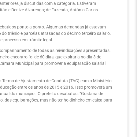
nteriores já discutidas com a categoria. Estiveram
eitão e Denize Alvarenga; de Fazenda, Antônio Carlos
as debatidos ponto a ponto. Algumas demandas já estavam
 triênio e parcelas atrasadas do décimo terceiro salário.
 processo em trâmite legal.
acompanhamento de todas as reivindicações apresentadas.
iro encontro foi de 60 dias, que expiraria no dia 3 de
 Câmara Municipal para promover a equiparação salarial
m Termo de Ajustamento de Conduta (TAC) com o Ministério
Educação entre os anos de 2015 e 2016. Isso promoverá um
ual do município. O prefeito desabafou: “Gostaria de
to, das equiparações, mas não tenho dinheiro em caixa para