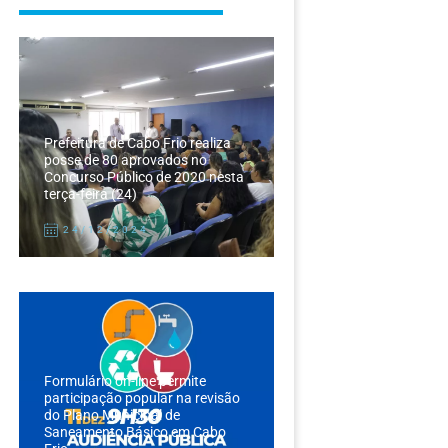
Prefeitura de Cabo Frio realiza
posse de 80 aprovados no
Concurso Público de 2020 nesta
terça-feira (24)
24/12/2024
Formulário on-line permite
participação popular na revisão
do Plano Municipal de
Saneamento Básico em Cabo