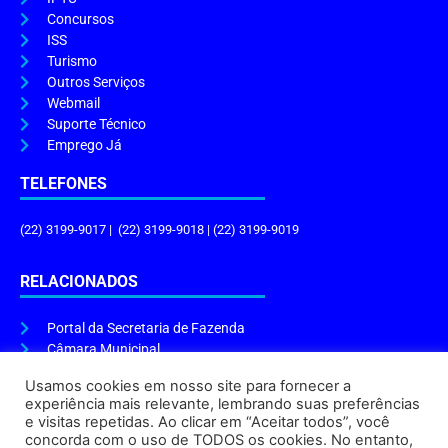
Concursos
ISS
Turismo
Outros Serviços
Webmail
Suporte Técnico
Emprego Já
TELEFONES
(22) 3199-9017 | (22) 3199-9018 | (22) 3199-9019
RELACIONADOS
Portal da Secretaria de Fazenda
Câmara Municipal
Governo do Estado
Usamos cookies em nosso site para fornecer a
experiência mais relevante, lembrando suas preferências
ENDEREÇO E HORÁRIO
e visitas repetidas. Ao clicar em “Aceitar todos”, você
concorda com o uso de TODOS os cookies. No entanto,