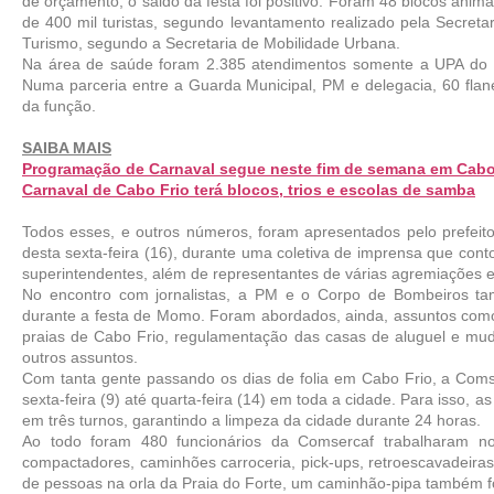
de orçamento, o saldo da festa foi positivo. Foram 48 blocos anim
de 400 mil turistas, segundo levantamento realizado pela Secreta
Turismo, segundo a Secretaria de Mobilidade Urbana. 
Na área de saúde foram 2.385 atendimentos somente a UPA do P
Numa parceria entre a Guarda Municipal, PM e delegacia, 60 flanel
da função. 
SAIBA MAIS
Programação de Carnaval segue neste fim de semana em Cabo
Carnaval de Cabo Frio terá blocos, trios e escolas de samba
Todos esses, e outros números, foram apresentados pelo prefeit
desta sexta-feira (16), durante uma coletiva de imprensa que cont
superintendentes, além de representantes de várias agremiações e 
No encontro com jornalistas, a PM e o Corpo de Bombeiros ta
durante a festa de Momo. Foram abordados, ainda, assuntos como a 
praias de Cabo Frio, regulamentação das casas de aluguel e mud
outros assuntos.
Com tanta gente passando os dias de folia em Cabo Frio, a Comse
sexta-feira (9) até quarta-feira (14) em toda a cidade. Para isso, a
em três turnos, garantindo a limpeza da cidade durante 24 horas. 
Ao todo foram 480 funcionários da Comsercaf trabalharam no
compactadores, caminhões carroceria, pick-ups, retroescavadeira
de pessoas na orla da Praia do Forte, um caminhão-pipa também foi