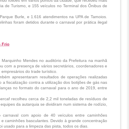
ando foliões em vários pontos da cidade, que recebeu mais 
ria de Turismo, e 155 veículos no Terminal dos Ônibus de 
arque Burle, e 1.616 atendimentos na UPA de Tamoios. 
inhas foram detidos durante o carnaval por prática ilegal 
 Frio
o Marquinho Mendes no auditório da Prefeitura na manhã 
ou com a presença de vários secretários, coordenadores e 
empresários do trade turístico.
mbém apresentaram resultados de operações realizadas 
fiscalização contra a utilização dos botijões de gás nas 
anças no formato do carnaval para o ano de 2019, entre 
rcaf recolheu cerca de 2,2 mil toneladas de resíduos de 
s equipes da autarquia se dividiram num sistema de rodízio, 
 carnaval com apoio de 40 veículos entre caminhões 
s e caminhões basculantes. Devido à grande concentração 
 usado para a limpeza das pista, todos os dias. 