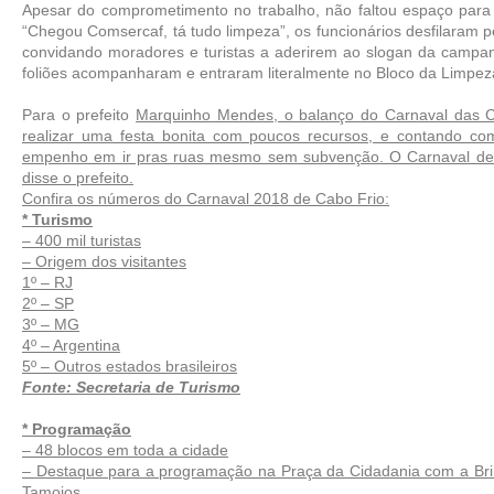
Apesar do comprometimento no trabalho, não faltou espaço para
“Chegou Comsercaf, tá tudo limpeza”, os funcionários desfilaram pe
convidando moradores e turistas a aderirem ao slogan da campanh
foliões acompanharam e entraram literalmente no Bloco da Limpez
Para o prefeito 
Marquinho Mendes, o balanço do Carnaval das Cul
realizar uma festa bonita com poucos recursos, e contando com
empenho em ir pras ruas mesmo sem subvenção. O Carnaval de C
disse o prefeito.
Confira os números do Carnaval 2018 de Cabo Frio:
* Turismo
– 400 mil turistas
– Origem dos visitantes
1º – RJ
2º – SP
3º – MG
4º – Argentina
5º – Outros estados brasileiros
Fonte: Secretaria de Turismo
* Programação
– 48 blocos em toda a cidade
– Destaque para a programação na Praça da Cidadania com a Brincar
Tamoios