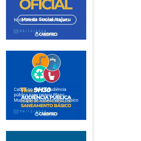
Nota Oficial – Moeda Itajuru
09/12/2024
Cabo Frio realiza audiência
pública para revisar Plano
Municipal de Saneamento Básico
09/12/2024