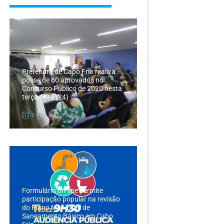
Prefeitura de Cabo Frio realiza
posse de 80 aprovados no
Concurso Público de 2020 nesta
terça-feira (24)
24/12/2024
Formulário on-line permite
participação popular na revisão
do Plano Municipal de
Saneamento Básico em Cabo