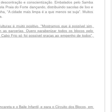
 descontração e conscientização. Embalados pelo Samba 
la Praia do Forte dançando, distribuindo sacolas de lixo e 
a, “A cidade mais limpa é a que menos se suja”. Muitos 
a.
turas é muito positivo. “Mostramos que é possível sim, 
 as parcerias. Quero parabenizar todos os blocos pelo 
abo Frio só foi possível graças ao empenho de todos”, 
eta e o Baile Infantil, e para o Circuito dos Blocos, em 