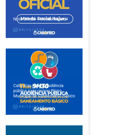
Nota Oficial – Moeda Itajuru
09/12/2024
Cabo Frio realiza audiência
pública para revisar Plano
Municipal de Saneamento Básico
09/12/2024