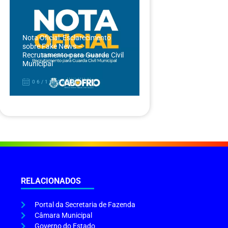
Nota Oficial: Esclarecimento
sobre Fake News –
Recrutamento para Guarda Civil
Municipal
06/12/2024
RELACIONADOS
Portal da Secretaria de Fazenda
Câmara Municipal
Governo do Estado