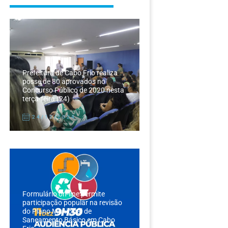
Prefeitura de Cabo Frio realiza
posse de 80 aprovados no
Concurso Público de 2020 nesta
terça-feira (24)
24/12/2024
Formulário on-line permite
participação popular na revisão
do Plano Municipal de
Saneamento Básico em Cabo