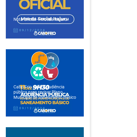
Nota Oficial – Moeda Itajuru
09/12/2024
Cabo Frio realiza audiência
pública para revisar Plano
Municipal de Saneamento Básico
09/12/2024