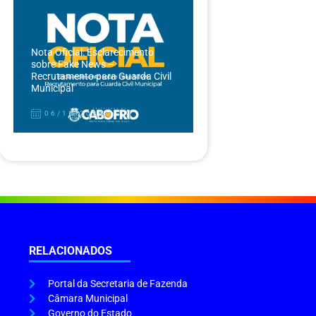
Nota Oficial: Esclarecimento
sobre Fake News –
Recrutamento para Guarda Civil
Municipal
06/12/2024
RELACIONADOS
Portal da Secretaria de Fazenda
Câmara Municipal
Governo do Estado