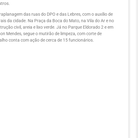
utros.
raplanagem das ruas do DPO e das Lebres, com o auxílio de
ais da cidade. Na Praça da Boca do Mato, na Vila do Ar e no
rução civil, areia e lixo verde. Já no Parque Eldorado 2 e em
on Mendes, segue o mutirão de limpeza, com corte de
balho conta com ação de cerca de 15 funcionários.