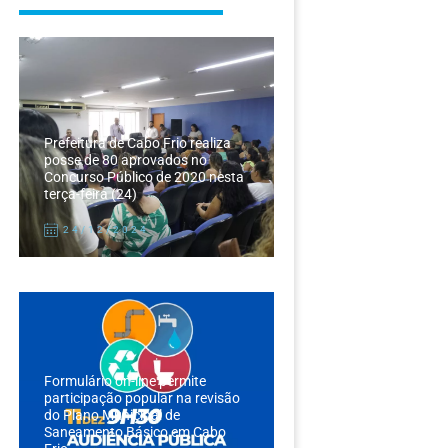
Prefeitura de Cabo Frio realiza
posse de 80 aprovados no
Concurso Público de 2020 nesta
terça-feira (24)
24/12/2024
Formulário on-line permite
participação popular na revisão
do Plano Municipal de
Saneamento Básico em Cabo