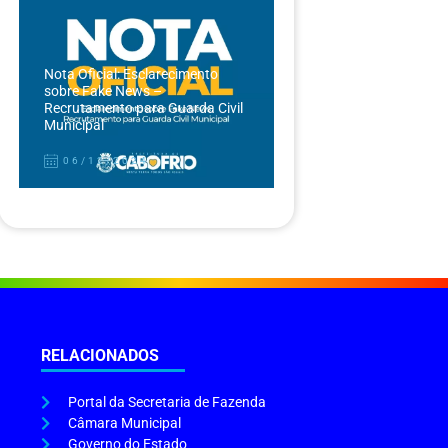
Nota Oficial: Esclarecimento
sobre Fake News –
Recrutamento para Guarda Civil
Municipal
06/12/2024
RELACIONADOS
Portal da Secretaria de Fazenda
Câmara Municipal
Governo do Estado