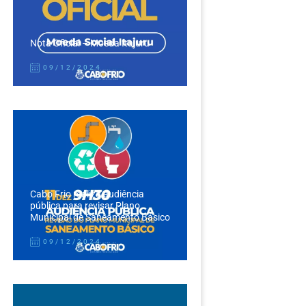
Nota Oficial – Moeda Itajuru
09/12/2024
Cabo Frio realiza audiência
pública para revisar Plano
Municipal de Saneamento Básico
09/12/2024