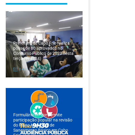
Prefeitura de Cabo Frio realiza
posse de 80 aprovados no
Concurso Público de 2020 nesta
terça-feira (24)
24/12/2024
Formulário on-line permite
participação popular na revisão
do Plano Municipal de
Saneamento Básico em Cabo