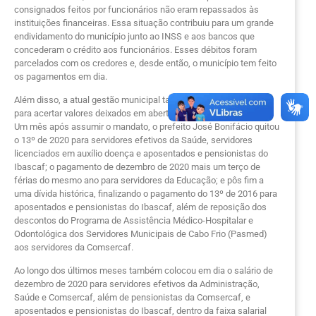
consignados feitos por funcionários não eram repassados às
instituições financeiras. Essa situação contribuiu para um grande
endividamento do município junto ao INSS e aos bancos que
concederam o crédito aos funcionários. Esses débitos foram
parcelados com os credores e, desde então, o município tem feito
os pagamentos em dia.
Além disso, a atual gestão municipal também vem trabalhando
para acertar valores deixados em aberto por governos anteriores.
Um mês após assumir o mandato, o prefeito José Bonifácio quitou
o 13º de 2020 para servidores efetivos da Saúde, servidores
licenciados em auxílio doença e aposentados e pensionistas do
Ibascaf; o pagamento de dezembro de 2020 mais um terço de
férias do mesmo ano para servidores da Educação; e pôs fim a
uma dívida histórica, finalizando o pagamento do 13º de 2016 para
aposentados e pensionistas do Ibascaf, além de reposição dos
descontos do Programa de Assistência Médico-Hospitalar e
Odontológica dos Servidores Municipais de Cabo Frio (Pasmed)
aos servidores da Comsercaf.
Ao longo dos últimos meses também colocou em dia o salário de
dezembro de 2020 para servidores efetivos da Administração,
Saúde e Comsercaf, além de pensionistas da Comsercaf, e
aposentados e pensionistas do Ibascaf, dentro da faixa salarial