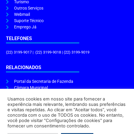
Turismo
Outros Serviços
Webmail
Suporte Técnico
Emprego Já
TELEFONES
(22) 3199-9017 | (22) 3199-9018 | (22) 3199-9019
RELACIONADOS
Portal da Secretaria de Fazenda
Câmara Municipal
Governo do Estado
Usamos cookies em nosso site para fornecer a
experiência mais relevante, lembrando suas preferências
ENDEREÇO E HORÁRIO
e visitas repetidas. Ao clicar em “Aceitar todos”, você
concorda com o uso de TODOS os cookies. No entanto,
Endereço:
Praça Tiradentes, s/n – Centro, Cabo Frio – RJ, 28906-290
você pode visitar "Configurações de cookies" para
Atendimento do Protocolo Geral da Prefeitura:
9h às 16h
fornecer um consentimento controlado.
Horário de Funcionamento:
8h às 17h