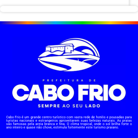
Cabo Frio é um grande centro turístico com vasta rede de hotéis e pousadas para
turistas nacionais e estrangeiros aproveitarem suas belezas naturais. As praias
são famosas pela areia branca e fina. O clima tropical, onde o sol brilha forte o
ano inteiro e quase não chove, estimula fortemente este turismo praiano.