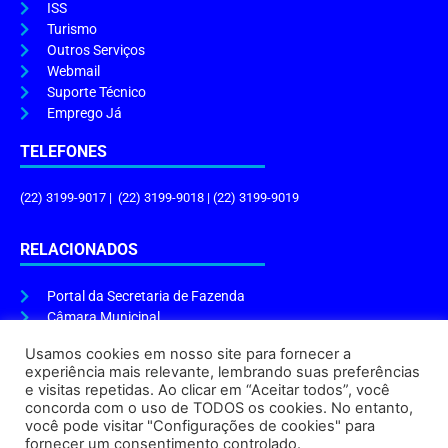
ISS
Turismo
Outros Serviços
Webmail
Suporte Técnico
Emprego Já
TELEFONES
(22) 3199-9017 | (22) 3199-9018 | (22) 3199-9019
RELACIONADOS
Portal da Secretaria de Fazenda
Câmara Municipal
Governo do Estado
Usamos cookies em nosso site para fornecer a
experiência mais relevante, lembrando suas preferências
ENDEREÇO E HORÁRIO
e visitas repetidas. Ao clicar em “Aceitar todos”, você
concorda com o uso de TODOS os cookies. No entanto,
Endereço:
Praça Tiradentes, s/n – Centro, Cabo Frio – RJ, 28906-290
você pode visitar "Configurações de cookies" para
Atendimento do Protocolo Geral da Prefeitura:
9h às 16h
fornecer um consentimento controlado.