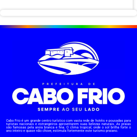
Cabo Frio é um grande centro turístico com vasta rede de hotéis e pousadas para
turistas nacionais e estrangeiros aproveitarem suas belezas naturais. As praias
são famosas pela areia branca e fina. O clima tropical, onde o sol brilha forte o
ano inteiro e quase não chove, estimula fortemente este turismo praiano.