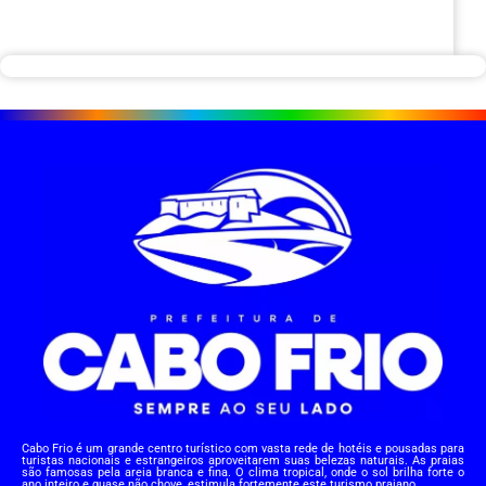
Cabo Frio é um grande centro turístico com vasta rede de hotéis e pousadas para
turistas nacionais e estrangeiros aproveitarem suas belezas naturais. As praias
são famosas pela areia branca e fina. O clima tropical, onde o sol brilha forte o
ano inteiro e quase não chove, estimula fortemente este turismo praiano.