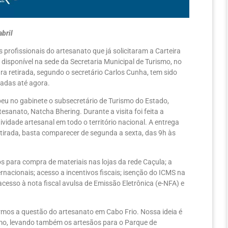
bril
profissionais do artesanato que já solicitaram a Carteira
 disponível na sede da Secretaria Municipal de Turismo, no
a retirada, segundo o secretário Carlos Cunha, tem sido
iradas até agora.
cebeu no gabinete o subsecretário de Turismo do Estado,
sanato, Natcha Bhering. Durante a visita foi feita a
ividade artesanal em todo o território nacional. A entrega
retirada, basta comparecer de segunda a sexta, das 9h às
 para compra de materiais nas lojas da rede Caçula; a
ernacionais; acesso a incentivos fiscais; isenção do ICMS na
acesso à nota fiscal avulsa de Emissão Eletrônica (e-NFA) e
armos a questão do artesanato em Cabo Frio. Nossa ideia é
smo, levando também os artesãos para o Parque de