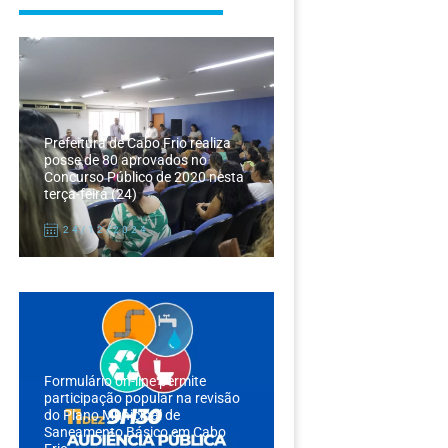
Prefeitura de Cabo Frio realiza
posse de 80 aprovados no
Concurso Público de 2020 nesta
terça-feira (24)
24/12/2024
Formulário on-line permite
participação popular na revisão
do Plano Municipal de
Saneamento Básico em Cabo