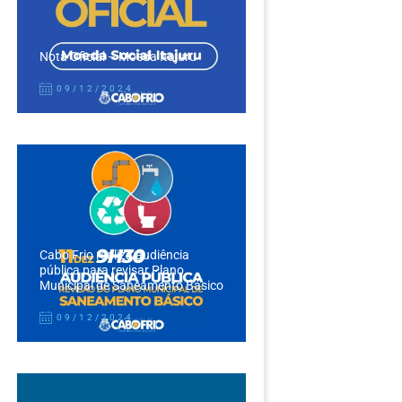
Nota Oficial – Moeda Itajuru
09/12/2024
Cabo Frio realiza audiência
pública para revisar Plano
Municipal de Saneamento Básico
09/12/2024