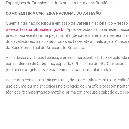
Exposições de Tamoios”, enfatizou o prefeito José Bonifácio.
COMO EMITIR A CARTEIRA NACIONAL DO ARTESÃO
Quem ainda não solicitou a emissão da Carteira Nacional do Artesão 
www.artesanatobrasileiro.gov.br
. Após se cadastrar, o artesão passa
preciso apresentar uma peça pronta (de cada matéria prima/técnica q
dos avaliadores, mostrando todas as fases até a finalização. A peça
da Base Conceitual do Artesanato Brasileiro.
Além dessa avaliação técnica, é preciso apresentar foto 3×4 colorida
com endereço de Cabo Frio; cópia do CPF e cópia do RG. O artesão prec
(se for estrangeiro deve estar com a situação regularizada).
De acordo com a Portaria Nº 1.007, de 11 de junho de 2018, artesão é 
uso de uma ou mais técnicas no exercício de um ofício predominante
técnicas, transformando matéria-prima em produto acabado que expr