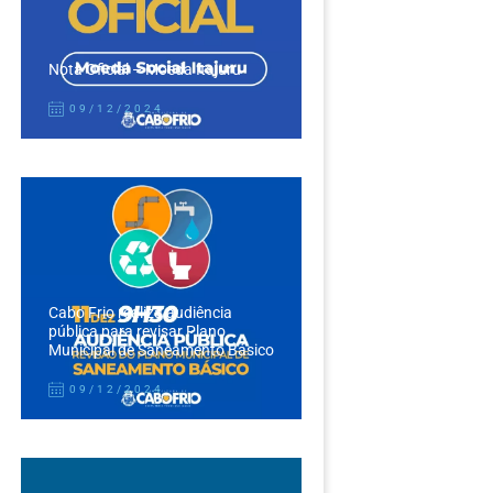
Nota Oficial – Moeda Itajuru
09/12/2024
Cabo Frio realiza audiência
pública para revisar Plano
Municipal de Saneamento Básico
09/12/2024