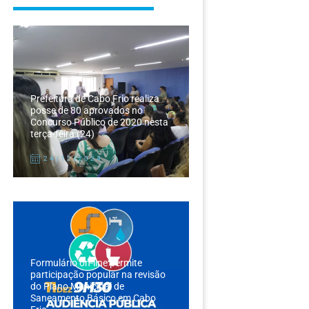
Prefeitura de Cabo Frio realiza
posse de 80 aprovados no
Concurso Público de 2020 nesta
terça-feira (24)
24/12/2024
Formulário on-line permite
participação popular na revisão
do Plano Municipal de
Saneamento Básico em Cabo