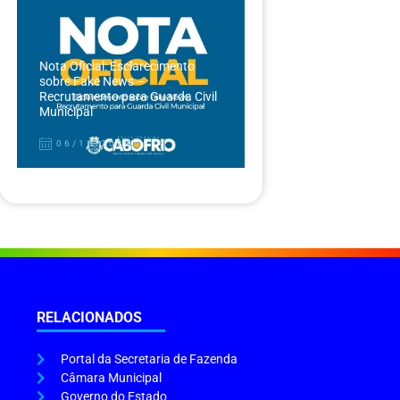
Nota Oficial: Esclarecimento
sobre Fake News –
Recrutamento para Guarda Civil
Municipal
06/12/2024
RELACIONADOS
Portal da Secretaria de Fazenda
Câmara Municipal
Governo do Estado